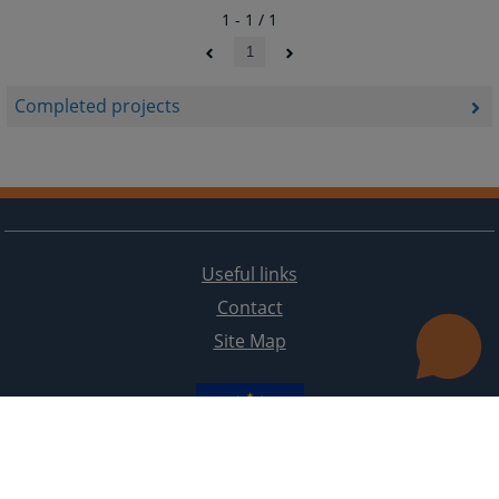
1 - 1 / 1
1
Completed projects
Useful links
Contact
Site Map
The redesign of the website was funded by the European Union. It is solely responsible for its content
the High Judicial and Prosecutorial Council of BiH also does not necessarily reflect the views of the
European Union.