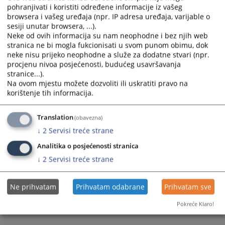
the
the
pohranjivati i koristiti određene informacije iz vašeg
calendar
calendar
browsera i vašeg uređaja (npr. IP adresa uređaja, varijable o
and
and
sesiji unutar browsera, ...).
Neke od ovih informacija su nam neophodne i bez njih web
select
select
stranica ne bi mogla fukcionisati u svom punom obimu, dok
a
a
neke nisu prijeko neophodne a služe za dodatne stvari (npr.
date.
date.
procjenu nivoa posjećenosti, budućeg usavršavanja
Press
Press
stranice...).
the
the
Na ovom mjestu možete dozvoliti ili uskratiti pravo na
question
question
korištenje tih informacija.
mark
mark
key
key
Translation
(obavezna)
to
to
↓
2
Servisi treće strane
get
get
Analitika o posjećenosti stranica
the
the
keyboard
keyboard
↓
2
Servisi treće strane
shortcuts
shortcuts
for
for
Ne prihvatam
Prihvatam odabrane
Prihvatam sve
changing
changing
dates.
dates.
Pokreće Klaro!