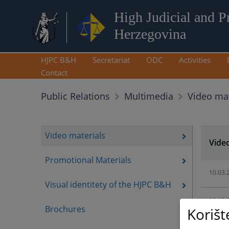
High Judicial and P
Herzegovina
HJPC B&H
Secretariat
ODC
Activities
Contact
Video mat
Public Relations
Multimedia
Video materials
Vide
Promotional Materials
10.03.
Visual identitety of the HJPC B&H
16.12.
Brochures
Korišt