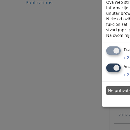
Ova web stra
Publications
21.02.
informacije 
unutar brows
Neke od ovi
03.09.
fukcionisat
stvari (npr.
Na ovom mjes
03.09.
Tra
03.09.
↓
2
Ana
03.09.
↓
2
07.05.
Ne prihva
28.02.
20.02.