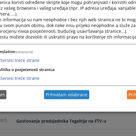
nica koristi određene skripte koje mogu pohranjivati i koristiti od
2022.
VIDEO : Portal Baza sudske prakse
iz vašeg browsera i vašeg uređaja (npr. IP adresa uređaja, varijable 
era, ...).
h informacija su nam neophodne i bez njih web stranica ne bi mog
2021.
Podrška pravosuđu u BiH- Jačanje tužilačkih kapaciteta u 
i u svom punom obimu, dok neke nisu prijeko neophodne a služe z
 procjenu nivoa posjećenosti, budućeg usavršavanja stranice...).
tu možete dozvoliti ili uskratiti pravo na korištenje tih informacija
2021.
Saradnja tužioca i ekonomskih stručnjaka u rješavanju p
nslation
(obavezna)
2021.
Stalna komisija za efikasnost i kvalitet tužilaštava koja d
Servisi treće strane
litika o posjećenosti stranica
2021.
E-SUD - mobilna aplikacija za pristup sudskim predmetima 
Servisi treće strane
2015.
Dokumentarac "KORUPCIJA" - Građani se trebaju ohrabriti
tam
Prihvatam odabrane
Pri
2015.
Gostovanje predsjednika Tegeltije na FTV-u
2015.
Gostovanje predsjednika Tegeltije na FTV-u