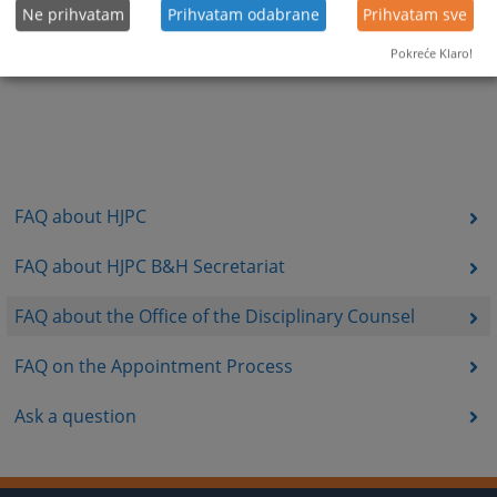
Ne prihvatam
Prihvatam odabrane
Prihvatam sve
Pokreće Klaro!
FAQ about HJPC
FAQ about HJPC B&H Secretariat
FAQ about the Office of the Disciplinary Counsel
FAQ on the Appointment Process
Ask a question