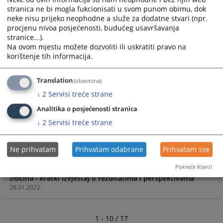
godine - Panel II – Procesuiranje predmeta ratnih zločina u
stranica ne bi mogla fukcionisati u svom punom obimu, dok
BiH
neke nisu prijeko neophodne a služe za dodatne stvari (npr.
26.10.2022.
procjenu nivoa posjećenosti, budućeg usavršavanja
stranice...).
Na ovom mjestu možete dozvoliti ili uskratiti pravo na
Specijalistička online edukacija stručnog osoblja u
korištenje tih informacija.
sudovima i tužilaštvima „Unapređenje rada na predmetima
ratnih zločina“
30.05.2022.
Translation
(obavezna)
↓
2
Servisi treće strane
Okrugli sto „Efikasno upravljanje sudskim postupkom u
Analitika o posjećenosti stranica
↓
2
Servisi treće strane
19.05.2022.
Brošura projekta „Unapređenje rada na predmetima ratnih
Ne prihvatam
Prihvatam odabrane
Prihvatam sve
zločina u BiH“ IPA 2019
/ Rezultati i učinci pravosuđa u BiH na predmetima ratnih
Pokreće Klaro!
zločina - kratki izvještaj o rezultatima i perspektivama
26.01.2022.
1 - 10 / 17