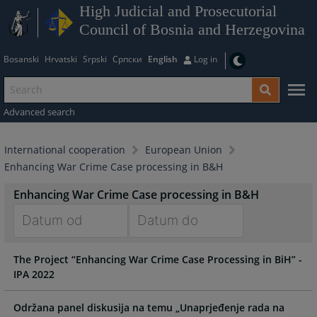
High Judicial and Prosecutorial
Council of Bosnia and Herzegovina
Bosanski
Hrvatski
Srpski
Српски
English
Log in
Advanced search
International cooperation
European Union
Enhancing War Crime Case processing in B&H
Enhancing War Crime Case processing in B&H
Navigate
Navigate
The Project “Enhancing War Crime Case Processing in BiH” -
forward
forward
IPA 2022
to
to
interact
interact
with
with
Održana panel diskusija na temu „Unaprjeđenje rada na