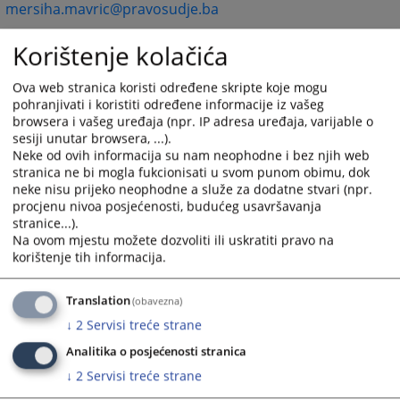
mersiha.mavric@pravosudje.ba
Mirza Hadžiomerović
, Head of the
Disciplinary
Korištenje kolačića
Procedures and Ethics of Judicial Office Holders
Department
Ova web stranica koristi određene skripte koje mogu
pohranjivati i koristiti određene informacije iz vašeg
+387 (0)33 704 614
browsera i vašeg uređaja (npr. IP adresa uređaja, varijable o
mirza.hadziomerovic@pravosudje.ba
sesiji unutar browsera, ...).
Almisa Zulović Berhamović
, Deputy Head of
Neke od ovih informacija su nam neophodne i bez njih web
the
Disciplinary Procedures and Ethics of Judicial Office
stranica ne bi mogla fukcionisati u svom punom obimu, dok
neke nisu prijeko neophodne a služe za dodatne stvari (npr.
Holders Department
procjenu nivoa posjećenosti, budućeg usavršavanja
+387 (0)33 707 536
stranice...).
almisa.berhamovic@pravosudje.ba
Na ovom mjestu možete dozvoliti ili uskratiti pravo na
Jasmin Čalija
, Head of
the Appointments and
korištenje tih informacija.
Promotions Department
+387 (0)33 707 560
Translation
(obavezna)
jasmin.calija@pravosudje.ba
↓
2
Servisi treće strane
Vesna Pirija
, Head of
the Asset Declarations
Analitika o posjećenosti stranica
Department
↓
2
Servisi treće strane
+387 (0)33704 629
vesna.pirija@pravosudje.ba