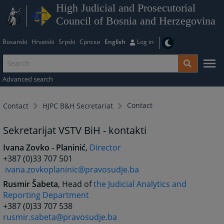
High Judicial and Prosecutorial
Council of Bosnia and Herzegovina
Bosanski
Hrvatski
Srpski
Српски
English
Log in
Advanced search
Contact
Contact
HJPC B&H Secretariat
Sekretarijat VSTV BiH - kontakti
Ivana Zovko - Planinić
,
Director
+387 (0)33 707 501
ivana.zovkoplaninic@pravosudje.ba
Rusmir Šabeta
, Head of
the Judicial Analytics and
Reporting Department
+387 (0)33 707 538
rusmir.sabeta@pravosudje.ba