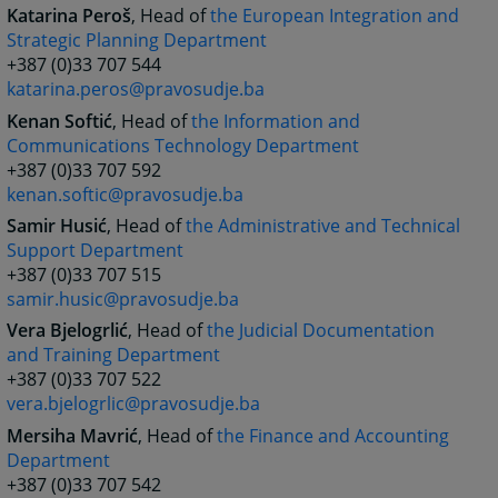
Katarina Peroš
, Head of
the
European Integration and
Strategic Planning Department
+387 (0)33 707 544
katarina.peros@pravosudje.ba
Kenan Softić
, Head of
the
Information and
Communications Technology Department
+387 (0)33 707 592
kenan.softic@pravosudje.ba
Samir Husić
, Head of
the
Administrative and Technical
Support Department
+387 (0)33 707 515
samir.husic@pravosudje.ba
Vera Bjelogrlić
, Head of
the
Judicial Documentation
and Training Department
+387 (0)33 707 522
vera.bjelogrlic@pravosudje.ba
Mersiha Mavrić
, Head of
the Finance and Accounting
Department
+387 (0)33 707 542