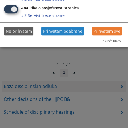
Analitika o posjećenosti stranica
↓
2
Servisi treće strane
Ne prihvatam
Prihvatam odabrane
Prihvatam sve
Pokreće Klaro!
1 - 1 / 1
1
Baza disciplinskih odluka
Other decisions of the HJPC B&H
Schedule of disciplinary hearings