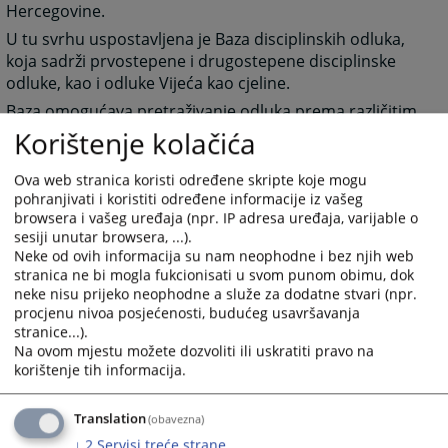
Hercegovine.
U tu svrhu uspostavljena je Baza disciplinskih odluka,
koja sadrži prvostepene i drugostepene disciplinske
odluke, kao i odluke Vijeća kao cjeline.
Baza omogućava pretraživanje odluka prema različitim
kriterijima te doprinosi ujednačavanju disciplinske
Korištenje kolačića
prakse, jačanju pravne sigurnosti i povjerenja javnosti
u odgovornost i integritet pravosuđa.
Ova web stranica koristi određene skripte koje mogu
pohranjivati i koristiti određene informacije iz vašeg
Za pristup Bazi disciplinskih odluka kliknite na sljedeći
browsera i vašeg uređaja (npr. IP adresa uređaja, varijable o
link:
https://disciplinskeodluke.pravosudje.ba/
sesiji unutar browsera, ...).
Neke od ovih informacija su nam neophodne i bez njih web
751
VIEWS
stranica ne bi mogla fukcionisati u svom punom obimu, dok
neke nisu prijeko neophodne a služe za dodatne stvari (npr.
procjenu nivoa posjećenosti, budućeg usavršavanja
stranice...).
Na ovom mjestu možete dozvoliti ili uskratiti pravo na
korištenje tih informacija.
Links
Translation
(obavezna)
Baza disciplinskih odluka
↓
2
Servisi treće strane