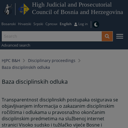
High Judicial and Prosecutorial
Council of Bosnia and Herzegovina
Bosanski
Hrvatski
Srpski
Српски
English
Log in
Advanced search
HJPC B&H
Disciplinary proceedings
Baza disciplinskih odluka
Baza disciplinskih odluka
Transparentnost disciplinskih postupaka osigurava se
objavljivanjem informacija o zakazanim disciplinskim
ročištima i odlukama u pravosnažno okončanim
disciplinskim predmetima na službenoj internet
stranici Visoko sudsko i tužilačko vijeće Bosne i