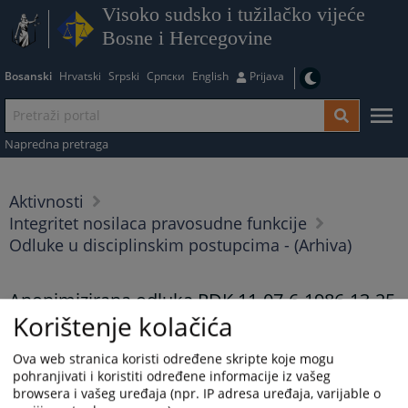
Visoko sudsko i tužilačko vijeće
Bosne i Hercegovine
Bosanski
Hrvatski
Srpski
Српски
English
Prijava
Napredna pretraga
Aktivnosti
Integritet nosilaca pravosudne funkcije
Odluke u disciplinskim postupcima - (Arhiva)
Anonimizirana odluka PDK 11-07-6-1986-13-25
Korištenje kolačića
25.02.2026.
Ova web stranica koristi određene skripte koje mogu
Anonimizirana odluka PDK 11-07-6-1986-13-25
pohranjivati i koristiti određene informacije iz vašeg
browsera i vašeg uređaja (npr. IP adresa uređaja, varijable o
Prikazana vijest je na
:
Bosanski jezik