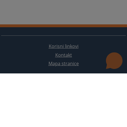
Korisni linkovi
Kontakt
Mapa stranice
Redizajn web stranice je finansirala Evropska unija. Za njen sadržaj isključivo je odgovorno
Visoko sudsko i tužilačko vijeće BiH i ona ne odražava nužno stavove Evropske unije.