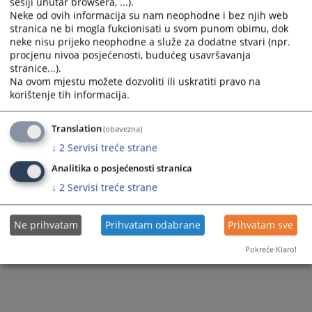
sesiji unutar browsera, ...).
371
PREGLEDA
Neke od ovih informacija su nam neophodne i bez njih web
stranica ne bi mogla fukcionisati u svom punom obimu, dok
neke nisu prijeko neophodne a služe za dodatne stvari (npr.
procjenu nivoa posjećenosti, budućeg usavršavanja
stranice...).
Na ovom mjestu možete dozvoliti ili uskratiti pravo na
korištenje tih informacija.
Translation
(obavezna)
↓
2
Servisi treće strane
Analitika o posjećenosti stranica
↓
2
Servisi treće strane
Ne prihvatam
Prihvatam odabrane
Prihvatam sve
Pokreće Klaro!