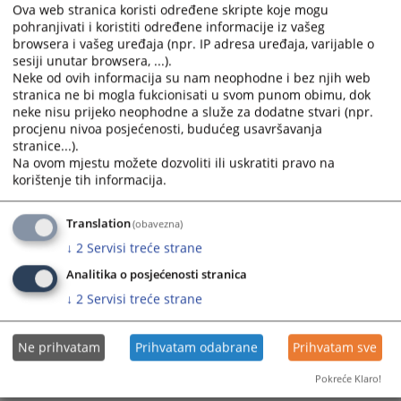
the
the
Ova web stranica koristi određene skripte koje mogu
calendar
calendar
pohranjivati i koristiti određene informacije iz vašeg
browsera i vašeg uređaja (npr. IP adresa uređaja, varijable o
and
and
sesiji unutar browsera, ...).
select
select
Neke od ovih informacija su nam neophodne i bez njih web
a
a
stranica ne bi mogla fukcionisati u svom punom obimu, dok
date.
date.
neke nisu prijeko neophodne a služe za dodatne stvari (npr.
Press
Press
procjenu nivoa posjećenosti, budućeg usavršavanja
the
the
stranice...).
Na ovom mjestu možete dozvoliti ili uskratiti pravo na
question
question
korištenje tih informacija.
mark
mark
key
key
to
to
Translation
(obavezna)
get
get
↓
2
Servisi treće strane
the
the
Analitika o posjećenosti stranica
keyboard
keyboard
↓
2
Servisi treće strane
shortcuts
shortcuts
for
for
changing
changing
Ne prihvatam
Prihvatam odabrane
Prihvatam sve
dates.
dates.
Pokreće Klaro!