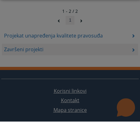
1 - 2 / 2
1
Projekat unapređenja kvalitete pravosuđa
Završeni projekti
Korisni linkovi
Kontakt
Mapa stranice