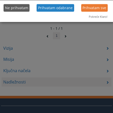
Ne prihvatam
Prihvatam odabrane
Prihvatam sve
Pokreće Klaro!
1 - 1 / 1
1
Vizija
Misija
Ključna načela
Nadležnosti