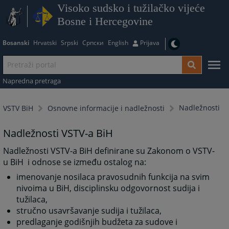
Visoko sudsko i tužilačko vijeće
Bosne i Hercegovine
Bosanski
Hrvatski
Srpski
Српски
English
Prijava
Napredna pretraga
Nadležnosti
VSTV BiH
Osnovne informacije i nadležnosti
Nadležnosti VSTV-a BiH
Nadležnosti VSTV-a BiH definirane su Zakonom o VSTV-
u BiH i odnose se između ostalog na:
imenovanje nosilaca pravosudnih funkcija na svim
nivoima u BiH, disciplinsku odgovornost sudija i
tužilaca,
stručno usavršavanje sudija i tužilaca,
predlaganje godišnjih budžeta za sudove i