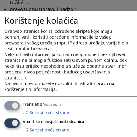
tužilaštva,
pravosudnu upravu i nadzor,
koordinaciju i nadzor nad korištenjem
Korištenje kolačića
informacijske tehnologije u sudovima i tužilaštvima,
davanje mišljenja o nacrtima zakona, propisa i
Ova web stranica koristi određene skripte koje mogu
važnim pitanjima koja mogu uticati na pravosuđe, i
pohranjivati i koristiti određene informacije iz vašeg
pokretanje postupka usvajanja zakona i drugih
browsera i vašeg uređaja (npr. IP adresa uređaja, varijable o
sesiji unutar browsera, ...).
propisa u oblastima značajnim za pravosuđe.
Neke od ovih informacija su nam neophodne i bez njih web
stranica ne bi mogla fukcionisati u svom punom obimu, dok
10496
PREGLEDA
neke nisu prijeko neophodne a služe za dodatne stvari (npr.
procjenu nivoa posjećenosti, budućeg usavršavanja
stranice...).
Na ovom mjestu možete dozvoliti ili uskratiti pravo na
korištenje tih informacija.
Translation
(obavezna)
↓
2
Servisi treće strane
Analitika o posjećenosti stranica
↓
2
Servisi treće strane