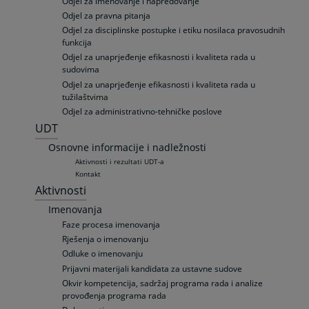
Odjel za imenovanje i napredovanje
Odjel za pravna pitanja
Odjel za disciplinske postupke i etiku nosilaca pravosudnih
funkcija
Odjel za unaprjeđenje efikasnosti i kvaliteta rada u
sudovima
Odjel za unaprjeđenje efikasnosti i kvaliteta rada u
tužilaštvima
Odjel za administrativno-tehničke poslove
UDT
Osnovne informacije i nadležnosti
Aktivnosti i rezultati UDT-a
Kontakt
Aktivnosti
Imenovanja
Faze procesa imenovanja
Rješenja o imenovanju
Odluke o imenovanju
Prijavni materijali kandidata za ustavne sudove
Okvir kompetencija, sadržaj programa rada i analize
provođenja programa rada