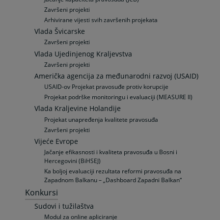
Završeni projekti
Arhivirane vijesti svih završenih projekata
Vlada Švicarske
Završeni projekti
Vlada Ujedinjenog Kraljevstva
Završeni projekti
Američka agencija za međunarodni razvoj (USAID)
USAID-ov Projekat pravosuđe protiv korupcije
Projekat podrške monitoringu i evaluaciji (MEASURE II)
Vlada Kraljevine Holandije
Projekat unapređenja kvalitete pravosuđa
Završeni projekti
Vijeće Evrope
Jačanje efikasnosti i kvaliteta pravosuđa u Bosni i
Hercegovini (BiHSEJ)
Ka boljoj evaluaciji rezultata reformi pravosuđa na
Zapadnom Balkanu – „Dashboard Zapadni Balkan“
Konkursi
Sudovi i tužilaštva
Modul za online apliciranje