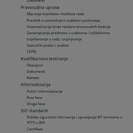
Dokumenti
Pravosudna uprava
Mjerenje kvantiteta i kvaliteta rada
Pravilnik o unutrašnjem sudskom poslovanju
Sistematizacija broja nosilaca pravosudnih funkcija
Zastarijevanje predmeta u sudovima i tužilaštvima
Izvještavanje o radu i ocjenjivanje
Statistički podaci i analize
CEPEJ
Kvalifikaciono testiranje
Obavijesti
Dokumenti
Kontakt
Informatizacija
Počeci informatizacije
Prva faza
Druga faza
ISO standardi
Politika sigurnosti informacija i upravljanja IKT servisima u
VSTV-u BiH
Certifikati