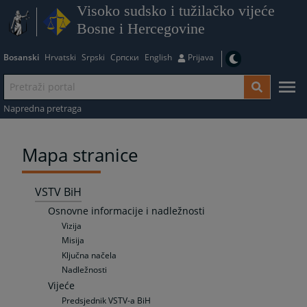
Visoko sudsko i tužilačko vijeće
Bosne i Hercegovine
Bosanski
Hrvatski
Srpski
Српски
English
Prijava
Napredna pretraga
Mapa stranice
VSTV BiH
Osnovne informacije i nadležnosti
Vizija
Misija
Ključna načela
Nadležnosti
Vijeće
Predsjednik VSTV-a BiH