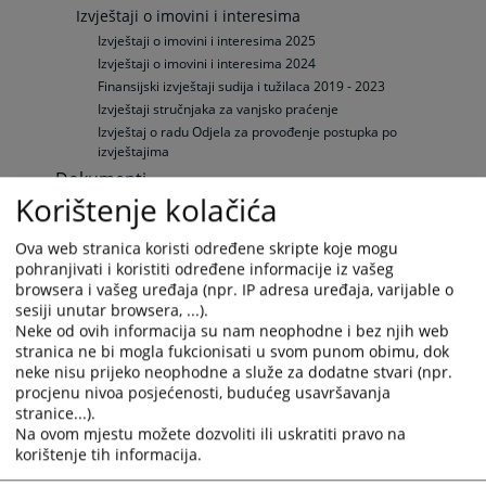
Izvještaji o imovini i interesima
Izvještaji o imovini i interesima 2025
Izvještaji o imovini i interesima 2024
Finansijski izvještaji sudija i tužilaca 2019 - 2023
Izvještaji stručnjaka za vanjsko praćenje
Izvještaj o radu Odjela za provođenje postupka po
izvještajima
Dokumenti
Korištenje kolačića
Planovi, izvještaji i programi rada
Strateški planovi VSTV-a BiH
Ova web stranica koristi određene skripte koje mogu
Srednjoročni planovi rada VSTV BiH
pohranjivati i koristiti određene informacije iz vašeg
Godišnji izvještaji VSTV-a BiH
browsera i vašeg uređaja (npr. IP adresa uređaja, varijable o
Programi rada VSTV-a BiH
sesiji unutar browsera, ...).
Budžet VSTV-a BIH
Neke od ovih informacija su nam neophodne i bez njih web
stranica ne bi mogla fukcionisati u svom punom obimu, dok
Budžet VSTV-a BiH
neke nisu prijeko neophodne a služe za dodatne stvari (npr.
Godišnji izvještaji o izvršenju budžeta VSTV-a BiH
procjenu nivoa posjećenosti, budućeg usavršavanja
Revizorski izvještaji
stranice...).
Ostali dokumenti
Na ovom mjestu možete dozvoliti ili uskratiti pravo na
Ostali dokumenti
korištenje tih informacija.
Međunarodna saradnja