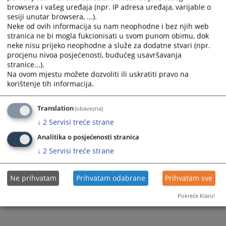
browsera i vašeg uređaja (npr. IP adresa uređaja, varijable o
sesiji unutar browsera, ...).
Neke od ovih informacija su nam neophodne i bez njih web
stranica ne bi mogla fukcionisati u svom punom obimu, dok
neke nisu prijeko neophodne a služe za dodatne stvari (npr.
procjenu nivoa posjećenosti, budućeg usavršavanja
Trenutno nema vijesti
stranice...).
Na ovom mjestu možete dozvoliti ili uskratiti pravo na
korištenje tih informacija.
Translation
(obavezna)
↓
2
Servisi treće strane
Analitika o posjećenosti stranica
↓
2
Servisi treće strane
Ne prihvatam
Prihvatam odabrane
Prihvatam sve
Pokreće Klaro!