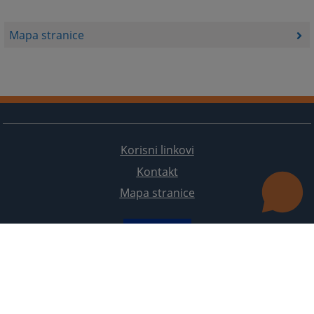
Mapa stranice
Korisni linkovi
Kontakt
Mapa stranice
Redizajn web stranice je finansirala Evropska unija. Za njen sadržaj isključivo je odgovorno
Visoko sudsko i tužilačko vijeće BiH i ona ne odražava nužno stavove Evropske unije.