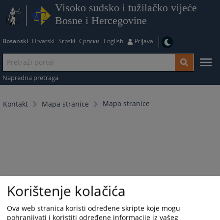
Visoko sudsko i tužilačko vijeće
Bosne i Hercegovine
Bosanski
Hrvatski
Srpski
Српски
English
Prijava
Napredna pretraga
Mapa stranice
Kontakt
Mapa stranice
Korištenje kolačića
Ova web stranica koristi određene skripte koje mogu
pohranjivati i koristiti određene informacije iz vašeg