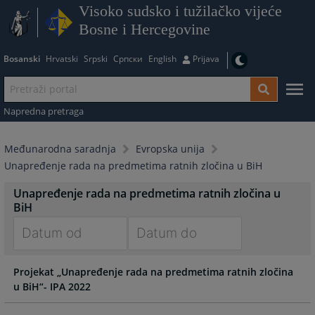
Visoko sudsko i tužilačko vijeće
Bosne i Hercegovine
Bosanski
Hrvatski
Srpski
Српски
English
Prijava
Napredna pretraga
Međunarodna saradnja
Evropska unija
Unapređenje rada na predmetima ratnih zločina u BiH
Unapređenje rada na predmetima ratnih zločina u
BiH
Navigate
Navigate
Projekat „Unapređenje rada na predmetima ratnih zločina
forward
forward
u BiH“- IPA 2022
to
to
interact
interact