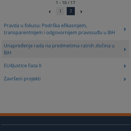
1 - 10 / 17
1
2
Pravda u fokusu: Podrška efikasnijem,
transparentnijem i odgovornijem pravosuđu u BiH
Unapređenje rada na predmetima ratnih zločina u
BiH
EU4Justice Faza II
Završeni projekti