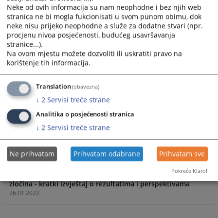
XV Stručno savjetovanje tužilaca u BiH, 17 – 20.10.2022.
Neke od ovih informacija su nam neophodne i bez njih web
godine - Panel II – Procesuiranje predmeta ratnih zločina u
stranica ne bi mogla fukcionisati u svom punom obimu, dok
neke nisu prijeko neophodne a služe za dodatne stvari (npr.
BiH
procjenu nivoa posjećenosti, budućeg usavršavanja
26.10.2022.
stranice...).
Na ovom mjestu možete dozvoliti ili uskratiti pravo na
Specijalistička online edukacija stručnog osoblja u
korištenje tih informacija.
sudovima i tužilaštvima „Unapređenje rada na predmetima
ratnih zločina“
Translation
(obavezna)
30.05.2022.
↓
2
Servisi treće strane
Okrugli sto „Efikasno upravljanje sudskim postupkom u
Analitika o posjećenosti stranica
↓
2
Servisi treće strane
19.05.2022.
Brošura projekta „Unapređenje rada na predmetima ratnih
Ne prihvatam
Prihvatam odabrane
Prihvatam sve
zločina u BiH“ IPA 2019
Pokreće Klaro!
/ Rezultati i učinci pravosuđa u BiH na predmetima ratnih
zločina - kratki izvještaj o rezultatima i perspektivama
26.01.2022.