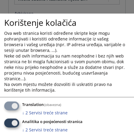
Arhivirana
Korištenje kolačića
Ne
Ova web stranica koristi određene skripte koje mogu
pohranjivati i koristiti određene informacije iz vašeg
Datum od
browsera i vašeg uređaja (npr. IP adresa uređaja, varijable o
sesiji unutar browsera, ...).
Neke od ovih informacija su nam neophodne i bez njih web
Navigate
stranica ne bi mogla fukcionisati u svom punom obimu, dok
forward
Datum do
neke nisu prijeko neophodne a služe za dodatne stvari (npr.
to
procjenu nivoa posjećenosti, budućeg usavršavanja
interact
stranice...).
with
Navigate
Na ovom mjestu možete dozvoliti ili uskratiti pravo na
the
forward
Sortiraj po
korištenje tih informacija.
calendar
to
and
interact
Odaberi...
select
Translation
with
(obavezna)
a
the
↓
2
Servisi treće strane
date.
Napredne stavke
calendar
Press
Analitika o posjećenosti stranica
and
the
select
Pretraži
↓
2
Servisi treće strane
question
a