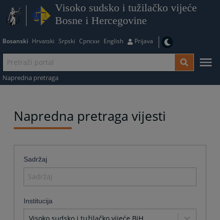
Visoko sudsko i tužilačko vijeće
Bosne i Hercegovine
Bosanski
Hrvatski
Srpski
Српски
English
Prijava
Napredna pretraga
Napredna pretraga vijesti
Sadržaj
Institucija
Visoko sudsko i tužilačko vijeće BiH