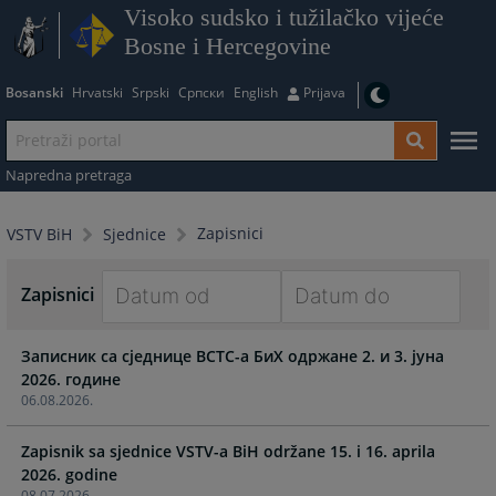
Visoko sudsko i tužilačko vijeće
Bosne i Hercegovine
Bosanski
Hrvatski
Srpski
Српски
English
Prijava
Napredna pretraga
Zapisnici
VSTV BiH
Sjednice
Zapisnici
Navigate
Navigate
Записник са сједнице ВСТС-а БиХ одржане 2. и 3. јуна
forward
forward
2026. године
to
to
06.08.2026.
interact
interact
with
with
Zapisnik sa sjednice VSTV-a BiH održane 15. i 16. aprila
the
the
2026. godine
calendar
calendar
08.07.2026.