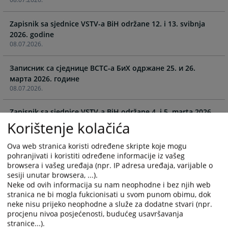
and
and
select
select
Zapisnik sa sjednice VSTV-a BiH održane 12. i 13. svibnja
a
a
2026. godine
date.
date.
08.07.2026.
Press
Press
the
the
Записник са сједнице ВСТC-а БиХ одржане 25. и 26.
question
question
марта 2026. године
mark
mark
08.07.2026.
key
key
to
to
Zapisnik sa sjednice VSTV-a BiH održane 4. i 5. marta 2026.
get
get
godine
Korištenje kolačića
the
the
15.04.2026.
keyboard
keyboard
Ova web stranica koristi određene skripte koje mogu
shortcuts
shortcuts
pohranjivati i koristiti određene informacije iz vašeg
Zapisnik sa sjednice VSTV-a BiH održane 11. i 12. februara
for
for
browsera i vašeg uređaja (npr. IP adresa uređaja, varijable o
2026. godine
changing
changing
sesiji unutar browsera, ...).
10.04.2026.
dates.
dates.
Neke od ovih informacija su nam neophodne i bez njih web
stranica ne bi mogla fukcionisati u svom punom obimu, dok
Zapisnik sa sjednice BCTC-а BiH održane 15. i 16. januara
neke nisu prijeko neophodne a služe za dodatne stvari (npr.
procjenu nivoa posjećenosti, budućeg usavršavanja
18.02.2026.
stranice...).