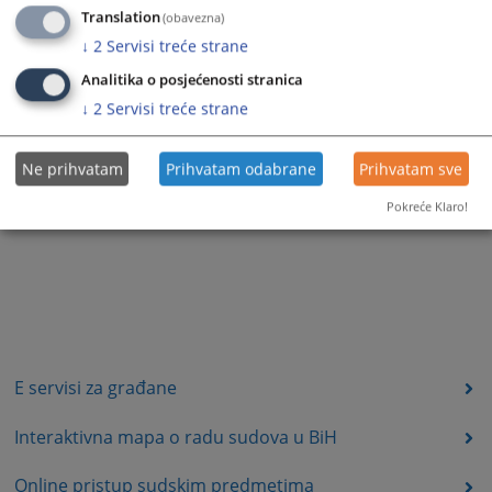
Translation
(obavezna)
↓
2
Servisi treće strane
Analitika o posjećenosti stranica
↓
2
Servisi treće strane
Ne prihvatam
Prihvatam odabrane
Prihvatam sve
Pokreće Klaro!
E servisi za građane
Interaktivna mapa o radu sudova u BiH
Online pristup sudskim predmetima