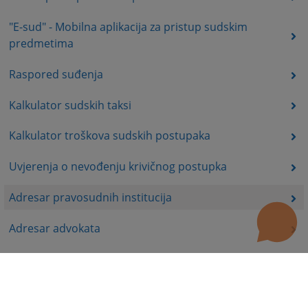
"E-sud" - Mobilna aplikacija za pristup sudskim
predmetima
Raspored suđenja
Kalkulator sudskih taksi
Kalkulator troškova sudskih postupaka
Uvjerenja o nevođenju krivičnog postupka
Adresar pravosudnih institucija
Adresar advokata
Registri poslovnih subjekata u BiH