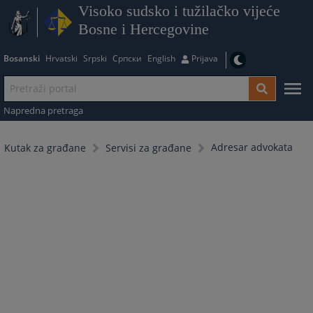
Visoko sudsko i tužilačko vijeće
Bosne i Hercegovine
Bosanski
Hrvatski
Srpski
Српски
English
Prijava
Napredna pretraga
Adresar advokata
Kutak za građane
Servisi za građane