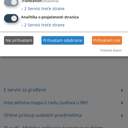
Translation
(obavezna)
↓
2
Servisi treće strane
Analitika o posjećenosti stranica
↓
2
Servisi treće strane
Ne prihvatam
Prihvatam odabrane
Prihvatam sve
Pokreće Klaro!
E servisi za građane
Interaktivna mapa o radu sudova u BiH
Online pristup sudskim predmetima