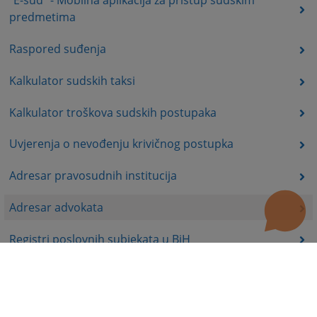
"E-sud" - Mobilna aplikacija za pristup sudskim
predmetima
Raspored suđenja
Kalkulator sudskih taksi
Kalkulator troškova sudskih postupaka
Uvjerenja o nevođenju krivičnog postupka
Adresar pravosudnih institucija
Adresar advokata
Registri poslovnih subjekata u BiH