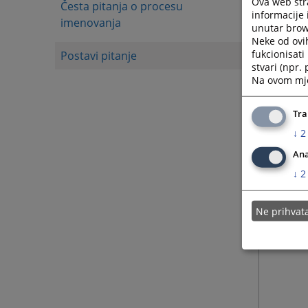
Ova web stra
Česta pitanja o procesu
informacije 
imenovanja
unutar brows
Neke od ovi
fukcionisat
Postavi pitanje
stvari (npr.
Na ovom mjes
Tra
↓
2
Ana
↓
2
Ne prihva