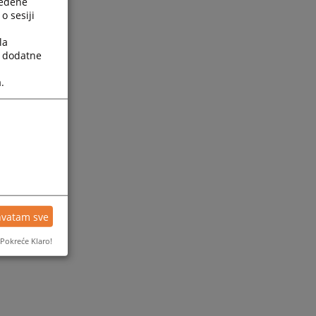
ređene
o sesiji
la
a dodatne
.
ijesti
hvatam sve
Pokreće Klaro!