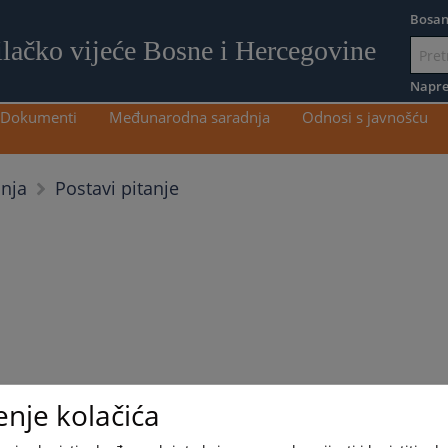
Bosan
ilačko vijeće Bosne i Hercegovine
Idi
na
Napre
sadržaj
Dokumenti
Međunarodna saradnja
Odnosi s javnošću
Postavi pitanje
anja
enje kolačića