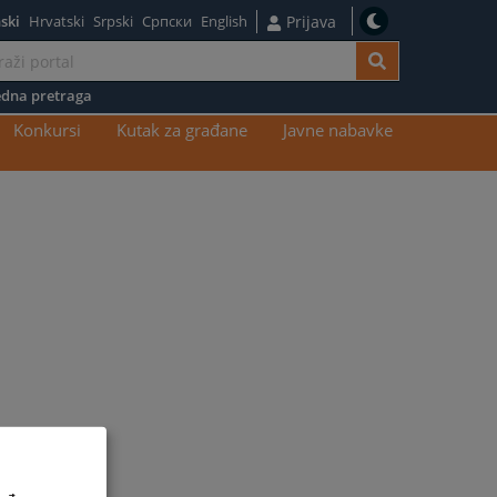
ski
Hrvatski
Srpski
Српски
English
Prijava
dna pretraga
Konkursi
Kutak za građane
Javne nabavke