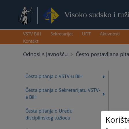
Visoko sudsko i tuž
VSTV BiH
Sekretarijat
UDT
Aktivnosti
Kontakt
Odnosi s javnošću
Često postavljana pit
Česta pitanja o VSTV-u BiH
Česta pitanja o Sekretarijatu VSTV-
a BiH
Česta pitanja o Uredu
Korišt
disciplinskog tužioca