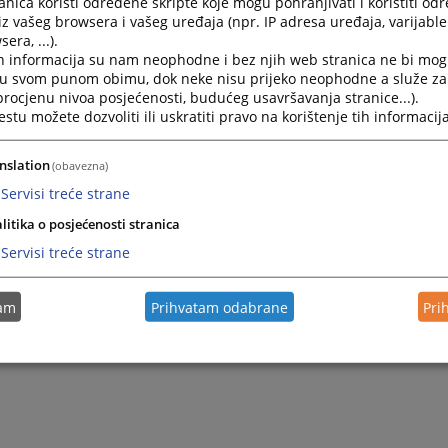
nica koristi određene skripte koje mogu pohranjivati i koristiti od
iz vašeg browsera i vašeg uređaja (npr. IP adresa uređaja, varijable 
era, ...).
h informacija su nam neophodne i bez njih web stranica ne bi mog
i u svom punom obimu, dok neke nisu prijeko neophodne a služe z
 procjenu nivoa posjećenosti, budućeg usavršavanja stranice...).
tu možete dozvoliti ili uskratiti pravo na korištenje tih informacija
nslation
(obavezna)
Servisi treće strane
Trenutno nema v
litika o posjećenosti stranica
Servisi treće strane
tam
Prihvatam odabrane
Pri