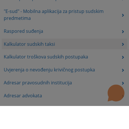
"E-sud" - Mobilna aplikacija za pristup sudskim
predmetima
Raspored suđenja
Kalkulator sudskih taksi
Kalkulator troškova sudskih postupaka
Uvjerenja o nevođenju krivičnog postupka
Adresar pravosudnih institucija
Adresar advokata
Registri poslovnih subjekata u BiH