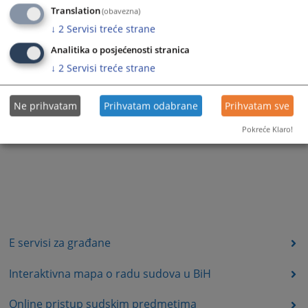
Translation
(obavezna)
↓
2
Servisi treće strane
Analitika o posjećenosti stranica
↓
2
Servisi treće strane
Ne prihvatam
Prihvatam odabrane
Prihvatam sve
Pokreće Klaro!
E servisi za građane
Interaktivna mapa o radu sudova u BiH
Online pristup sudskim predmetima