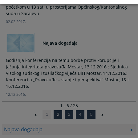
drugostepene sudske odluke“ održaće se 6. i 7. februara s
početkom u 13 sati u prostorijama Općinskog/Kantonalnog
suda u Sarajevu
02.02.2017.
Najava događaja
Godišnja konferencija na temu borbe protiv korupcije i
jačanja integriteta pravosuđa Mostar, 13.12.2016.; Sjednica
Visokog sudskog i tužilačkog vijeća BiH Mostar, 14.12.2016.;
Konferencija „Pravosuđe – stanje i perspektiva“ Mostar, 15. i
16.12.2016.
12.12.2016.
1 - 6 / 25
1
2
3
4
5
Najava događaja