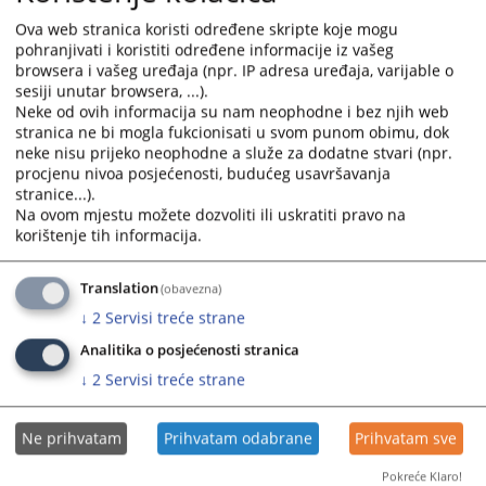
u Visokom smještenog u Olovu održaće se 19. jula 2017.
Ova web stranica koristi određene skripte koje mogu
godine s početkom u 11:00 sati u prostorijama Visokog
pohranjivati i koristiti određene informacije iz vašeg
sudskog i tužilačkog vijeća Bosne i Hercegovine (VSTV BiH)
browsera i vašeg uređaja (npr. IP adresa uređaja, varijable o
14.07.2017.
sesiji unutar browsera, ...).
Neke od ovih informacija su nam neophodne i bez njih web
stranica ne bi mogla fukcionisati u svom punom obimu, dok
Uz podršku Evropske unije VSTV nastavlja
neke nisu prijeko neophodne a služe za dodatne stvari (npr.
jačati pravosuđe
procjenu nivoa posjećenosti, budućeg usavršavanja
stranice...).
Visoko sudsko i tužilačko vijeće Bosne i Hercegovine (VSTV
Na ovom mjestu možete dozvoliti ili uskratiti pravo na
BiH) organizuje predstavljanje Informacionog sistema za
korištenje tih informacija.
izvještavanje i podršku odlučivanju u pravosuđu Bosne i
Hercegovine 11. aprila 2017. godine u 10.00 sati u
Translation
(obavezna)
prostorijama VSTV-a BiH
↓
2
Servisi treće strane
10.04.2017.
Analitika o posjećenosti stranica
↓
2
Servisi treće strane
Okrugli sto „Tehnike izrade prvostepene i
drugostepene sudske odluke“
Ne prihvatam
Prihvatam odabrane
Prihvatam sve
Dvodnevni okrugli sto „Tehnike izrade prvostepene i
Pokreće Klaro!