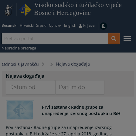
Visoko sudsko i tužilačko vijeće
Bosne i Hercegovine
Bosanski
Hrvatski
Srpski
Српски
English
Prijava
Napredna pretraga
Najava događaja
Odnosi s javnošću
Najava događaja
Navigate
Navigate
forward
forward
Prvi sastanak Radne grupe za
to
to
unapređenje izvršnog postupka u BiH
interact
interact
with
with
Prvi sastanak Radne grupe za unapređenje izvršnog
the
the
postupka u BiH održaće se 27. aprila 2018. godine, s