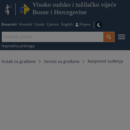
Visoko sudsko i tužilačko vijeće
Bosne i Hercegovine
Bosanski
Hrvatski
Srpski
Српски
English
Prijava
Napredna pretraga
Raspored suđenja
Kutak za građane
Servisi za građane