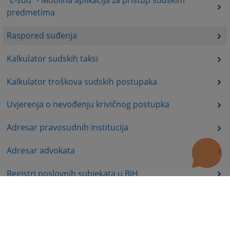
"E-sud" - Mobilna aplikacija za pristup sudskim
predmetima
Raspored suđenja
Kalkulator sudskih taksi
Kalkulator troškova sudskih postupaka
Uvjerenja o nevođenju krivičnog postupka
Adresar pravosudnih institucija
Adresar advokata
Registri poslovnih subjekata u BiH