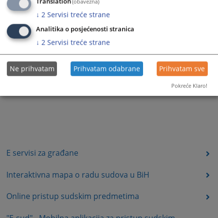
Translation
(obavezna)
↓
2
Servisi treće strane
Analitika o posjećenosti stranica
↓
2
Servisi treće strane
Ne prihvatam
Prihvatam odabrane
Prihvatam sve
Pokreće Klaro!
E servisi za građane
Interaktivna mapa o radu sudova u BiH
Online pristup sudskim predmetima