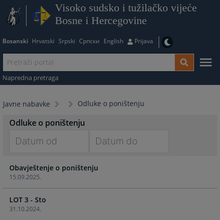
Visoko sudsko i tužilačko vijeće
Bosne i Hercegovine
Bosanski
Hrvatski
Srpski
Српски
English
Prijava
Napredna pretraga
Odluke o poništenju
Javne nabavke
Odluke o poništenju
Navigate
Navigate
Obavještenje o poništenju
forward
forward
15.09.2025.
to
to
interact
interact
LOT 3 - Sto
with
with
31.10.2024.
the
the