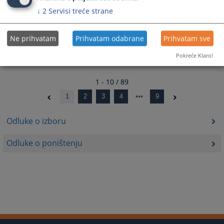
↓
2
Servisi treće strane
Odluka o poništenju postupka
18.09.2023.
Ne prihvatam
Prihvatam odabrane
Prihvatam sve
Pokreće Klaro!
1 - 10 / 89
1
2
3
4
9
Odluke o izboru
Odluke o poništenju