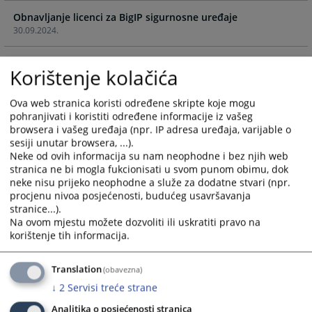
calendar
calendar
Obnavljanje licenci za BigIP sigurnosne uređaje
and
and
30.09.2024.
select
select
a
a
Obavještenje o poništenju postupka
date.
date.
Korištenje kolačića
22.04.2024.
Press
Press
the
the
Ova web stranica koristi određene skripte koje mogu
Odluka o poništenju postupka
question
question
pohranjivati i koristiti određene informacije iz vašeg
09.04.2024.
mark
mark
browsera i vašeg uređaja (npr. IP adresa uređaja, varijable o
key
key
sesiji unutar browsera, ...).
Odluka o poništenju postupka
Neke od ovih informacija su nam neophodne i bez njih web
to
to
04.12.2023.
stranica ne bi mogla fukcionisati u svom punom obimu, dok
get
get
neke nisu prijeko neophodne a služe za dodatne stvari (npr.
the
the
procjenu nivoa posjećenosti, budućeg usavršavanja
Odluka o poništenju postupka
keyboard
keyboard
stranice...).
29.09.2023.
shortcuts
shortcuts
Na ovom mjestu možete dozvoliti ili uskratiti pravo na
for
for
korištenje tih informacija.
Odluku o otkazivanju postupka
changing
changing
29.09.2023.
dates.
dates.
Translation
(obavezna)
↓
2
Servisi treće strane
Odluka o poništenju postupka
18.09.2023.
Analitika o posjećenosti stranica