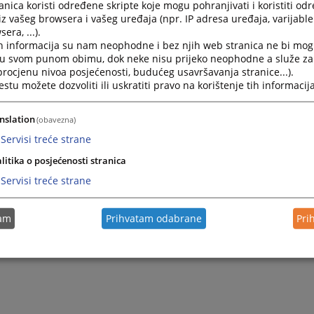
nica koristi određene skripte koje mogu pohranjivati i koristiti od
iz vašeg browsera i vašeg uređaja (npr. IP adresa uređaja, varijable 
era, ...).
h informacija su nam neophodne i bez njih web stranica ne bi mog
i u svom punom obimu, dok neke nisu prijeko neophodne a služe z
 procjenu nivoa posjećenosti, budućeg usavršavanja stranice...).
tu možete dozvoliti ili uskratiti pravo na korištenje tih informacija
nslation
(obavezna)
Servisi treće strane
litika o posjećenosti stranica
Servisi treće strane
tam
Prihvatam odabrane
Pri