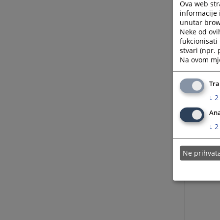
Ova web stra
informacije 
unutar brows
Neke od ovi
fukcionisat
stvari (npr.
Na ovom mjes
Tra
↓
2
Ana
↓
2
Ne prihva