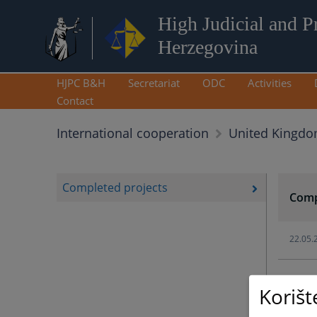
High Judicial and P
Herzegovina
HJPC B&H
Secretariat
ODC
Activities
Contact
International cooperation
United Kingd
Completed projects
Comp
22.05.
Korišt