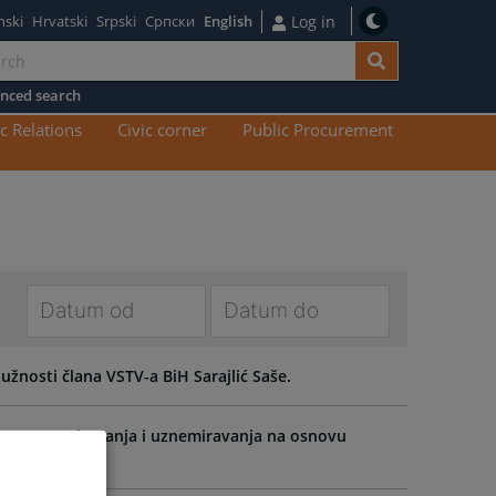
nski
Hrvatski
Srpski
Српски
English
Log in
nced search
n
c Relations
Civic corner
Public Procurement
tent
Navigate
Navigate
forward
forward
užnosti člana VSTV-a BiH Sarajlić Saše.
to
to
interact
interact
alnog uznemiravanja i uznemiravanja na osnovu
with
with
the
the
calendar
calendar