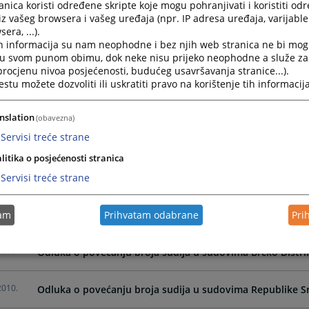
nica koristi određene skripte koje mogu pohranjivati i koristiti od
2020.
Mišljenje na Nacrt zakona o izmjenama i dopunama Zakon
iz vašeg browsera i vašeg uređaja (npr. IP adresa uređaja, varijable 
Hercegovine
era, ...).
h informacija su nam neophodne i bez njih web stranica ne bi mog
i u svom punom obimu, dok neke nisu prijeko neophodne a služe z
2020.
Mišljenje na Nacrt zakona o zaštiti prava na suđenje u 
 procjenu nivoa posjećenosti, budućeg usavršavanja stranice...).
tu možete dozvoliti ili uskratiti pravo na korištenje tih informacija
2011.
Odluke VSTV-a BiH o uspostavljanju strukturiranog dijal
nslation
(obavezna)
Servisi treće strane
2010.
Odluka o implementaciji Modula za pristup sudskim pre
litika o posjećenosti stranica
2010.
Servisi treće strane
Odluka o povećanju broja sudija u sudovima Zapadnohe
2010.
tam
Prihvatam odabrane
Pri
Odluka o povećanju broja sudija u Vrhovnom sudu Federa
2010.
Odluka o povećanju broja sudija u sudovima Brčko Distri
2010.
Odluka o povećanju broja sudija u sudovima Republike S