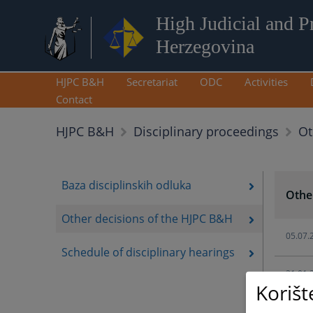
High Judicial and P
Herzegovina
HJPC B&H
Secretariat
ODC
Activities
Contact
Ot
HJPC B&H
Disciplinary proceedings
Baza disciplinskih odluka
Othe
Other decisions of the HJPC B&H
05.07.
Schedule of disciplinary hearings
21.01.
Korišt