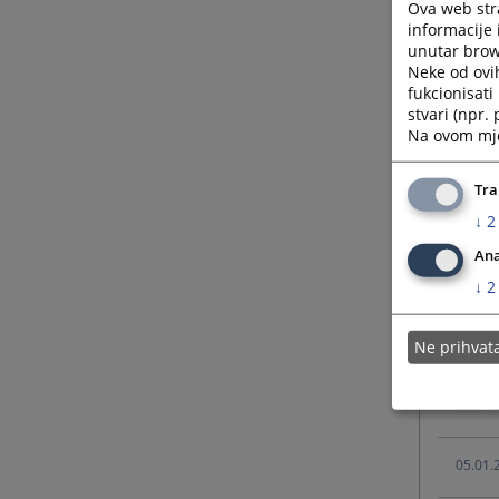
Ova web stra
19.11.
informacije 
unutar brows
Neke od ovi
fukcionisat
19.11.
stvari (npr.
Na ovom mjes
01.09.
Tra
↓
2
29.01.
Ana
05.01.
↓
2
05.01.
Ne prihva
05.01.
05.01.