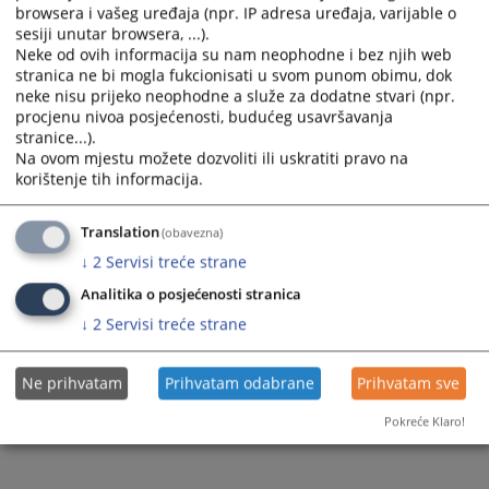
browsera i vašeg uređaja (npr. IP adresa uređaja, varijable o
Files
sesiji unutar browsera, ...).
Neke od ovih informacija su nam neophodne i bez njih web
HJPC 2023 ANNUAL REPORT
stranica ne bi mogla fukcionisati u svom punom obimu, dok
neke nisu prijeko neophodne a služe za dodatne stvari (npr.
procjenu nivoa posjećenosti, budućeg usavršavanja
stranice...).
Na ovom mjestu možete dozvoliti ili uskratiti pravo na
408
VIEWS
korištenje tih informacija.
Translation
(obavezna)
↓
2
Servisi treće strane
Analitika o posjećenosti stranica
↓
2
Servisi treće strane
Ne prihvatam
Prihvatam odabrane
Prihvatam sve
Pokreće Klaro!