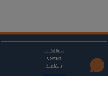
Useful links
Contact
Site Map
The redesign of the website was funded by the European Union. It is solely responsible for its content
the High Judicial and Prosecutorial Council of BiH also does not necessarily reflect the views of the
European Union.