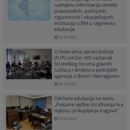
razmjenu informacija između
pravosudnih, policijskih,
sigurnosnih i obavještajnih
institucija u BiH u segmentu
edukacije
12.10.2022
U Federalnoj upravi policije
(FUP) održan XXV sastanak
Strateškog foruma glavnih
tužilaca i direktora policijskih
agencija u Bosni i Hercegovini
06.10.2022
Održana edukacija na temu
„Pokazne vježbe istraživanja lica
mjesta i prikupljanja tragova“
10.06.2022