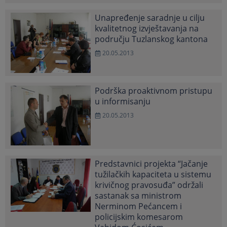
Unapređenje saradnje u cilju
kvalitetnog izvještavanja na
području Tuzlanskog kantona
20.05.2013
Podrška proaktivnom pristupu
u informisanju
20.05.2013
Predstavnici projekta “Jačanje
tužilačkih kapaciteta u sistemu
krivičnog pravosuđa” održali
sastanak sa ministrom
Nerminom Pećancem i
policijskim komesarom