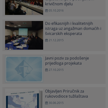
krivičnom djelu
05.10.2016
Do efikasnijih i kvalitetnijih
istraga uz angažman domaćih i
švicarskih eksperata
21.12.2015
Javni poziv za podošenje
prijedloga projekata
27.10.2015
Objavljen Priručnik za
rukovodioce tužilaštava
30.06.2015