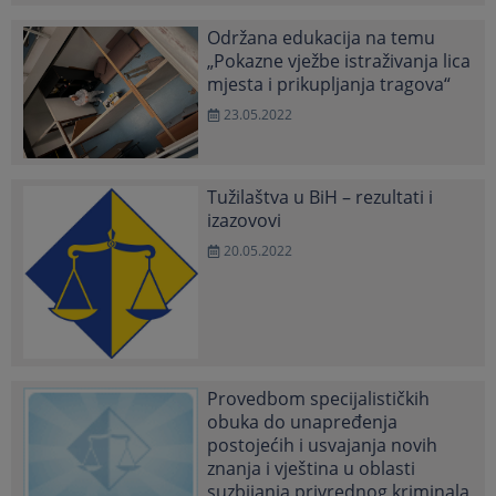
Održana edukacija na temu
„Pokazne vježbe istraživanja lica
mjesta i prikupljanja tragova“
23.05.2022
Tužilaštva u BiH – rezultati i
izazovovi
20.05.2022
Provedbom specijalističkih
obuka do unapređenja
postojećih i usvajanja novih
znanja i vještina u oblasti
suzbijanja privrednog kriminala