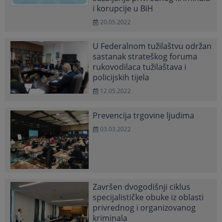
i korupcije u BiH
20.05.2022
U Federalnom tužilaštvu održan
sastanak strateškog foruma
rukovodilaca tužilaštava i
policijskih tijela
12.05.2022
Prevencija trgovine ljudima
03.03.2022
Završen dvogodišnji ciklus
specijalističke obuke iz oblasti
privrednog i organizovanog
kriminala