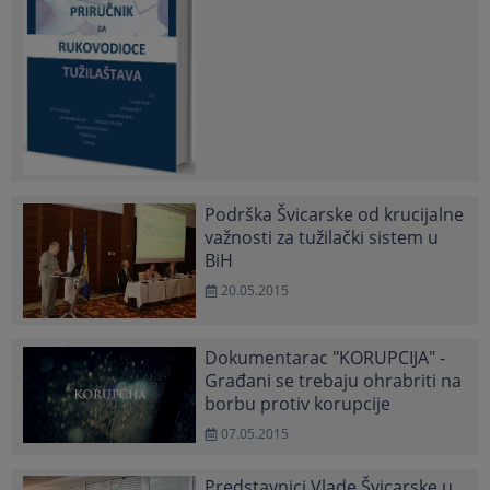
Podrška Švicarske od krucijalne
važnosti za tužilački sistem u
BiH
20.05.2015
Dokumentarac "KORUPCIJA" -
Građani se trebaju ohrabriti na
borbu protiv korupcije
07.05.2015
Predstavnici Vlade Švicarske u