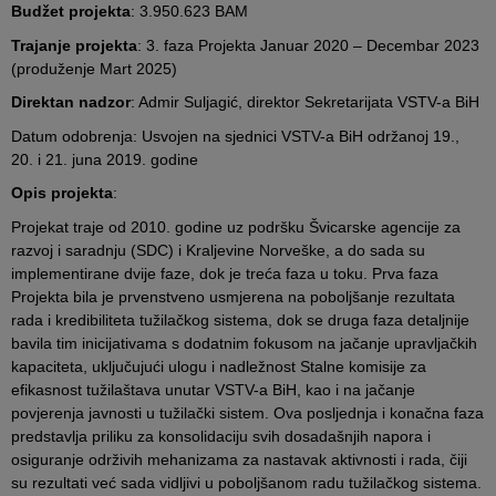
Budžet projekta
: 3.950.623 BAM
Trajanje projekta
: 3. faza Projekta Januar 2020 – Decembar 2023
(produženje Mart 2025)
Direktan nadzor
: Admir Suljagić, direktor Sekretarijata VSTV-a BiH
Datum odobrenja: Usvojen na sjednici VSTV-a BiH održanoj 19.,
20. i 21. juna 2019. godine
Opis projekta
:
Projekat traje od 2010. godine uz podršku Švicarske agencije za
razvoj i saradnju (SDC) i Kraljevine Norveške, a do sada su
implementirane dvije faze, dok je treća faza u toku. Prva faza
Projekta bila je prvenstveno usmjerena na poboljšanje rezultata
rada i kredibiliteta tužilačkog sistema, dok se druga faza detaljnije
bavila tim inicijativama s dodatnim fokusom na jačanje upravljačkih
kapaciteta, uključujući ulogu i nadležnost Stalne komisije za
efikasnost tužilaštava unutar VSTV-a BiH, kao i na jačanje
povjerenja javnosti u tužilački sistem. Ova posljednja i konačna faza
predstavlja priliku za konsolidaciju svih dosadašnjih napora i
osiguranje održivih mehanizama za nastavak aktivnosti i rada, čiji
su rezultati već sada vidljivi u poboljšanom radu tužilačkog sistema.