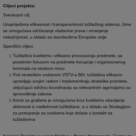
Ciljevi projekta:
Sveukupni cilj
:
Unaprijeđena efikasnost i transparentnost tužilačkog sistema, čime
se omogućava održavanje vladavine prava i smanjenje
nekažnjivosti, u skladu sa standardima Evropske unije
Specifični ciljevi
:
Tužilaštva kvalitetno i efikasno procesuiraju predmete, sa
posebnim fokusom na predmete korupcije i organizovanog
kriminala na visokom nivou
Pod strateškim vodstvom VSTV-a BiH, tužilaštva efikasno
upravljaju svojim radom i implementiraju strateške prioritete,
uključujući održivu koordinaciju sa relevantnim agencijama za
sprovođenje zakona
Korist za građane je omogućena kroz kvalitetno obavljanje
aktivnosti iz nadležnosti tužilaštava, a u skladu sa Strategijom
za postupanje sa osobama koje dolaze u kontakt sa
tužilaštvima