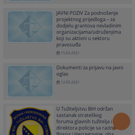
JAVNI POZIV Za podnošenje
projektnog prijedloga – za
dodjelu grantova nevladinim
organizacijama/udruženjima
koji su aktivni u sektoru
pravosuđa
15.03.2021
Dokumenti za prijavu na javni
oglas
12.03.2021
U Tužiteljstvu BiH održan
sastanak strateškog
foruma glavnih tužitelja i
direktora policije sa razine
Bosna i Hercegovine, oba