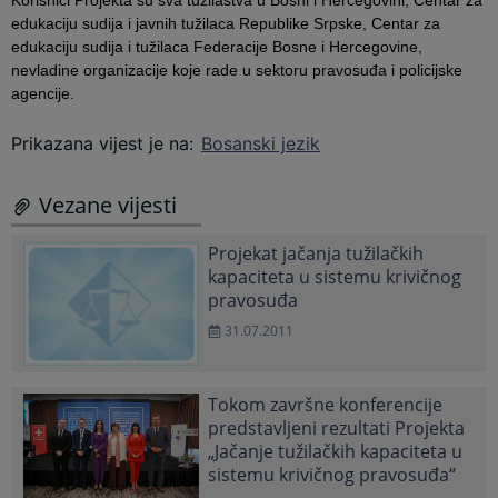
Korisnici Projekta su sva tužilaštva u Bosni i Hercegovini, Centar za
edukaciju sudija i javnih tužilaca Republike Srpske, Centar za
edukaciju sudija i tužilaca Federacije Bosne i Hercegovine,
nevladine organizacije koje rade u sektoru pravosuđa i policijske
agencije.
Prikazana vijest je na
:
Bosanski jezik
Vezane vijesti
Projekat jačanja tužilačkih
kapaciteta u sistemu krivičnog
pravosuđa
31.07.2011
Tokom završne konferencije
predstavljeni rezultati Projekta
„Jačanje tužilačkih kapaciteta u
sistemu krivičnog pravosuđa“