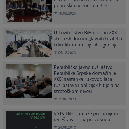
policijskih agencija u BiH
19.03.2024
U Tužiteljstvu BiH održan XXX
strateški forum glavnih tužitelja
i direktora policijskih agencija
04.12.2023
Republičko javno tužilaštvo
Republike Srpske domaćin je
XXIX sastanka rukovodilaca
tužilaštava i policijskih tijela na
strateškom nivou
25.09.2023
VSTV BiH pomaže preciznijem
izvještavanju iz pravosuđa
24.09.2018