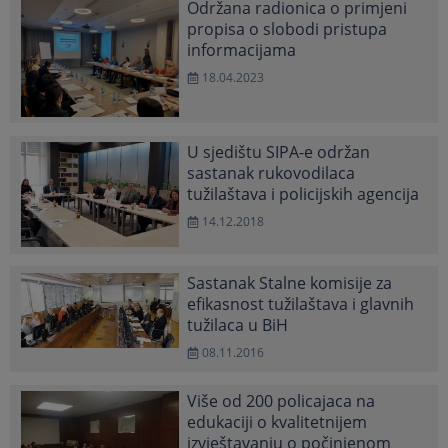
Održana radionica o primjeni
propisa o slobodi pristupa
informacijama
18.04.2023
U sjedištu SIPA-e održan
sastanak rukovodilaca
tužilaštava i policijskih agencija
14.12.2018
Sastanak Stalne komisije za
efikasnost tužilaštava i glavnih
tužilaca u BiH
08.11.2016
Više od 200 policajaca na
edukaciji o kvalitetnijem
izvještavanju o počinjenom