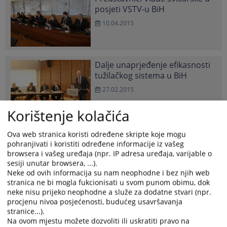
posjeti VSTV-u BiH
10.04.2015
Dalje unaprjeđenje efikasnosti
tužilačkog sistema u BiH
27.02.2015
Korištenje kolačića
Analiza ukupnog stanja po
pitanju starih predmeta u
Ova web stranica koristi određene skripte koje mogu
tužilaštvima u BiH
pohranjivati i koristiti određene informacije iz vašeg
browsera i vašeg uređaja (npr. IP adresa uređaja, varijable o
29.12.2014
sesiji unutar browsera, ...).
Neke od ovih informacija su nam neophodne i bez njih web
stranica ne bi mogla fukcionisati u svom punom obimu, dok
Održana radionica
neke nisu prijeko neophodne a služe za dodatne stvari (npr.
„Dekriminalizacija krivičnih djela
procjenu nivoa posjećenosti, budućeg usavršavanja
i razgraničavanje obilježja
stranice...).
krivičnih djela i prekršaja“
Na ovom mjestu možete dozvoliti ili uskratiti pravo na