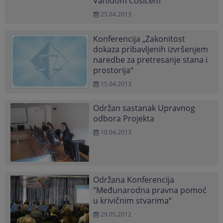
Vahidom Ćosićem
25.04.2013
Konferencija „Zakonitost
dokaza pribavljenih izvršenjem
naredbe za pretresanje stana i
prostorija“
15.04.2013
Održan sastanak Upravnog
odbora Projekta
10.04.2013
Održana Konferencija
“Međunarodna pravna pomoć
u krivičnim stvarima“
29.05.2012