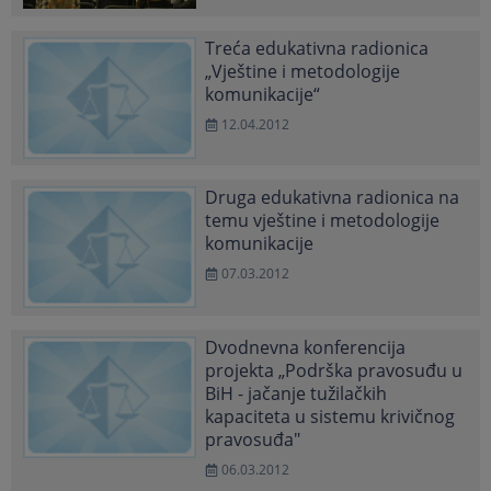
Treća edukativna radionica
„Vještine i metodologije
komunikacije“
12.04.2012
Druga edukativna radionica na
temu vještine i metodologije
komunikacije
07.03.2012
Dvodnevna konferencija
projekta „Podrška pravosuđu u
BiH - jačanje tužilačkih
kapaciteta u sistemu krivičnog
pravosuđa"
06.03.2012