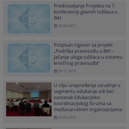
Predstavljanje Projekta na 7.
konferenciji glavnih tužilaca u
BiH
20.04.2011
Potpisan Ugovor za projekt
„Podrška pravosuđu u BiH –
Jačanje uloge tužilaca u sistemu
krivičnog pravosuđa“
09.11.2010
U cilju unapređenja saradnje u
segmentu edukacije održan
sastanak Edukacijsko-
koordinacijskog foruma sa
međunarodnim organizacijama
23.03.2023