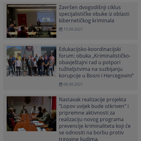
Završen dvogodišnji ciklus
specijalističke obuke iz oblasti
kibernetičkog kriminala
15.09.2021
Edukacijsko-koordinacijski
forum: obuka „Kriminalističko-
obavještajni rad u potpori
tužiteljstvima na suzbijanju
korupcije u Bosni i Hercegovini“
06.09.2021
Nastavak realizacije projekta
"Lopov uvijek bude otkriven" i
pripremne aktivnosti za
realizaciju novog programa
prevencije kriminaliteta koji će
se odnositi na borbu protiv
trgovine ljudima.