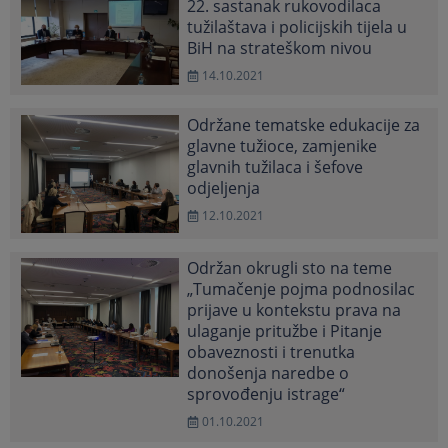
22. sastanak rukovodilaca
tužilaštava i policijskih tijela u
BiH na strateškom nivou
14.10.2021
Održane tematske edukacije za
glavne tužioce, zamjenike
glavnih tužilaca i šefove
odjeljenja
12.10.2021
Održan okrugli sto na teme
„Tumačenje pojma podnosilac
prijave u kontekstu prava na
ulaganje pritužbe i Pitanje
obaveznosti i trenutka
donošenja naredbe o
sprovođenju istrage“
01.10.2021