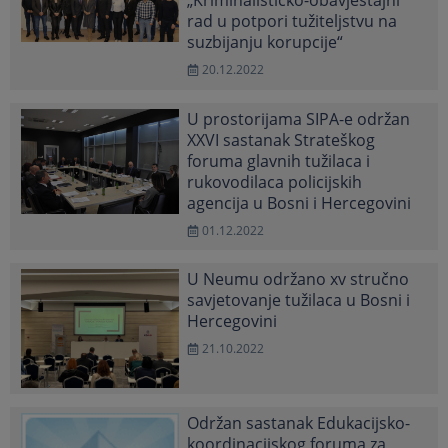
„Kriminalističko-obavještajni
rad u potpori tužiteljstvu na
suzbijanju korupcije“
20.12.2022
U prostorijama SIPA-e održan
XXVI sastanak Strateškog
foruma glavnih tužilaca i
rukovodilaca policijskih
agencija u Bosni i Hercegovini
01.12.2022
U Neumu održano xv stručno
savjetovanje tužilaca u Bosni i
Hercegovini
21.10.2022
Održan sastanak Edukacijsko-
koordinacijskog foruma za