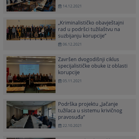
14.12.2021
„Kriminalističko obavještajni
rad u podršci tužilaštvu na
suzbijanju korupcije”
06.12.2021
Završen dvogodišnji ciklus
specijalističke obuke iz oblasti
korupcije
05.11.2021
Podrška projektu „Jačanje
tužilaca u sistemu krivičnog
pravosuđa“
22.10.2021