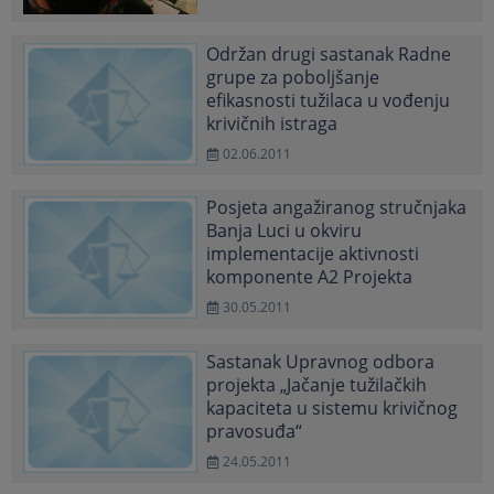
Održan drugi sastanak Radne
grupe za poboljšanje
efikasnosti tužilaca u vođenju
krivičnih istraga
02.06.2011
Posjeta angažiranog stručnjaka
Banja Luci u okviru
implementacije aktivnosti
komponente A2 Projekta
30.05.2011
Sastanak Upravnog odbora
projekta „Jačanje tužilačkih
kapaciteta u sistemu krivičnog
pravosuđa“
24.05.2011