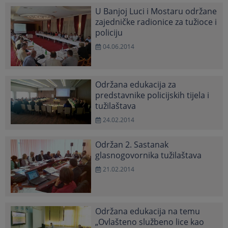
U Banjoj Luci i Mostaru održane
zajedničke radionice za tužioce i
policiju
04.06.2014
Održana edukacija za
predstavnike policijskih tijela i
tužilaštava
24.02.2014
Održan 2. Sastanak
glasnogovornika tužilaštava
21.02.2014
Održana edukacija na temu
„Ovlašteno službeno lice kao