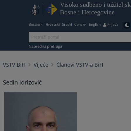
Visoko sudbeno i tužiteljsk
Bosne i Hercegovine
Bosanski
Hrvatski
Srpski
Српски
English
Prijava
Napredna pretraga
VSTV BiH
Vijeće
Članovi VSTV-a BiH
Sedin Idrizović