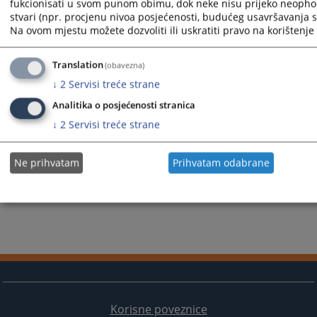
Prikazana vijest je na
:
Hrvatski jezik
fukcionisati u svom punom obimu, dok neke nisu prijeko neopho
Vijest dostupna još na
:
Bosanski jezik
Srpski jezik
Englis
stvari (npr. procjenu nivoa posjećenosti, budućeg usavršavanja st
Na ovom mjestu možete dozvoliti ili uskratiti pravo na korištenje 
570
PREGLEDA
Translation
(obavezna)
↓
2
Servisi treće strane
Analitika o posjećenosti stranica
↓
2
Servisi treće strane
Ne prihvatam
Prihvatam odabrane
Korisne poveznice