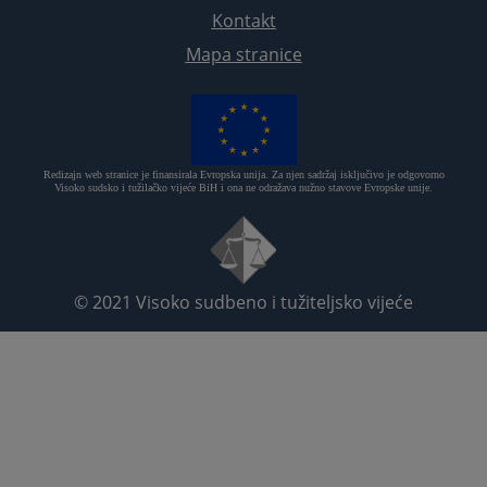
Kontakt
Mapa stranice
Redizajn web stranice je finansirala Evropska unija. Za njen sadržaj isključivo je odgovorno
Visoko sudsko i tužilačko vijeće BiH i ona ne odražava nužno stavove Evropske unije.
© 2021
Visoko sudbeno i tužiteljsko vijeće