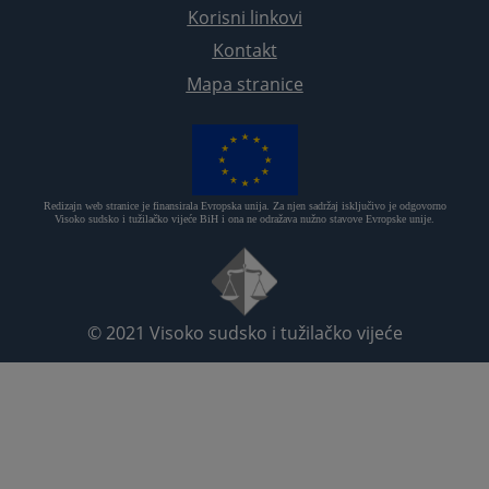
Korisni linkovi
Kontakt
Mapa stranice
Redizajn web stranice je finansirala Evropska unija. Za njen sadržaj isključivo je odgovorno
Visoko sudsko i tužilačko vijeće BiH i ona ne odražava nužno stavove Evropske unije.
© 2021
Visoko sudsko i tužilačko vijeće