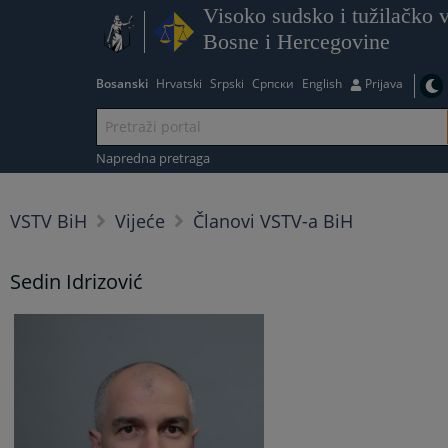
Visoko sudsko i tužilačko v
Bosne i Hercegovine
Bosanski
Hrvatski
Srpski
Српски
English
Prijava
Napredna pretraga
VSTV BiH
Vijeće
Članovi VSTV-a BiH
Sedin Idrizović