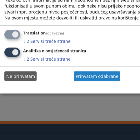
Prikazana vijest je na
:
Bosanski jezik
fukcionisati u svom punom obimu, dok neke nisu prijeko neopho
Vijest dostupna još na
:
Hrvatski jezik
Srpski jezik
English
stvari (npr. procjenu nivoa posjećenosti, budućeg usavršavanja st
1815
PREGLEDA
Na ovom mjestu možete dozvoliti ili uskratiti pravo na korištenje 
Translation
(obavezna)
↓
2
Servisi treće strane
Analitika o posjećenosti stranica
↓
2
Servisi treće strane
Ne prihvatam
Prihvatam odabrane
#
Sedin Idrizovic
#
Sedin Idrizović