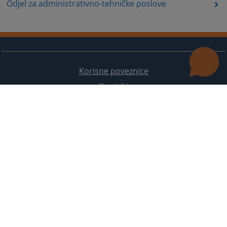
Odjel za administrativno-tehničke poslove
Korisne poveznice
Kontakt
Mapa stranice
Redizajn web stranice je finansirala Evropska unija. Za njen sadržaj isključivo je odgovorno
Visoko sudsko i tužilačko vijeće BiH i ona ne odražava nužno stavove Evropske unije.
© 2021
Visoko sudbeno i tužiteljsko vijeće