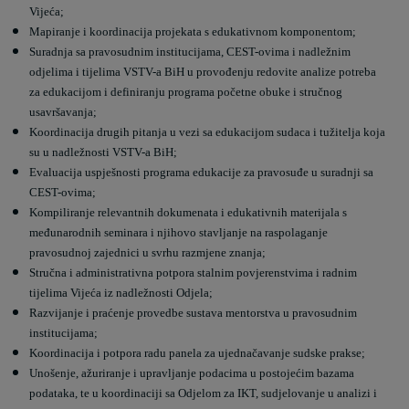
Vijeća;
Mapiranje i koordinacija projekata s edukativnom komponentom;
Suradnja sa pravosudnim institucijama, CEST-ovima i nadležnim
odjelima i tijelima VSTV-a BiH u provođenju redovite analize potreba
za edukacijom i definiranju programa početne obuke i stručnog
usavršavanja;
Koordinacija drugih pitanja u vezi sa edukacijom sudaca i tužitelja koja
su u nadležnosti VSTV-a BiH;
Evaluacija uspješnosti programa edukacije za pravosuđe u suradnji sa
CEST-ovima;
Kompiliranje relevantnih dokumenata i edukativnih materijala s
međunarodnih seminara i njihovo stavljanje na raspolaganje
pravosudnoj zajednici u svrhu razmjene znanja;
Stručna i administrativna potpora stalnim povjerenstvima i radnim
tijelima Vijeća iz nadležnosti Odjela;
Razvijanje i praćenje provedbe sustava mentorstva u pravosudnim
institucijama;
Koordinacija i potpora radu panela za ujednačavanje sudske prakse;
Unošenje, ažuriranje i upravljanje podacima u postojećim bazama
podataka, te u koordinaciji sa Odjelom za IKT, sudjelovanje u analizi i