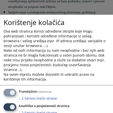
osmišljavanju aplikativnih rješenja za baze podataka, sustave i procese
neophodne za potporu rada Odjela;
Sudjelovanje u postupcima srednjoročnog planiranja, godišnjeg
programiranja, praćenja i izvješćivanja u VSTV-u BiH;
Korištenje kolačića
Identificiranje, razvoj i implementacija novih i poboljšanih metoda rada
radi potpore razvoju Tajništva VSTV-a BiH i postizanje utvrđenih
Ova web stranica koristi određene skripte koje mogu
ciljeva VSTV-a BiH;
pohranjivati i koristiti određene informacije iz vašeg
Obavljanje ostalih aktivnosti proizašlih iz nadležnosti Odjela i drugih
browsera i vašeg uređaja (npr. IP adresa uređaja, varijable o
sesiji unutar browsera, ...).
zadataka po nalogu ravnatelja Sekretarijata VSTV-a BiH.
Neke od ovih informacija su nam neophodne i bez njih web
stranica ne bi mogla fukcionisati u svom punom obimu, dok
193
PREGLEDA
neke nisu prijeko neophodne a služe za dodatne stvari (npr.
procjenu nivoa posjećenosti, budućeg usavršavanja
stranice...).
Na ovom mjestu možete dozvoliti ili uskratiti pravo na
korištenje tih informacija.
Translation
(obavezna)
↓
2
Servisi treće strane
Analitika o posjećenosti stranica
↓
2
Servisi treće strane