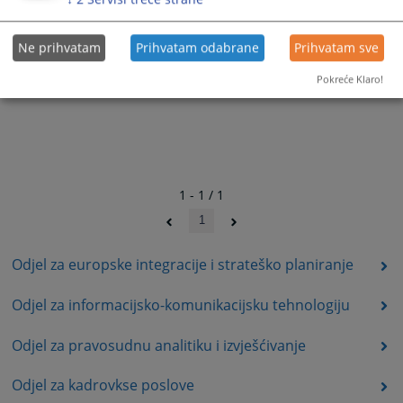
Ne prihvatam
Prihvatam odabrane
Prihvatam sve
Pokreće Klaro!
1 - 1 / 1
1
Odjel za europske integracije i strateško planiranje
Odjel za informacijsko-komunikacijsku tehnologiju
Odjel za pravosudnu analitiku i izvješćivanje
Odjel za kadrovkse poslove