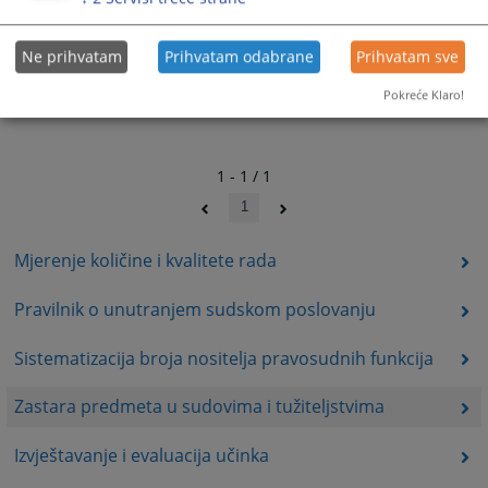
Ne prihvatam
Prihvatam odabrane
Prihvatam sve
Pokreće Klaro!
1 - 1 / 1
1
Mjerenje količine i kvalitete rada
Pravilnik o unutranjem sudskom poslovanju
Sistematizacija broja nositelja pravosudnih funkcija
Zastara predmeta u sudovima i tužiteljstvima
Izvještavanje i evaluacija učinka