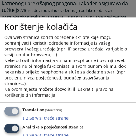
kaznenog i prekršajnog progona. Također osigurava da
tužiteljstva
i sudovi pravilno evidentiraju odluke o obustavi
postupka zbog isteka roka zastare u sustavu upravljanja predmetima.
Korištenje kolačića
190
PREGLEDA
Ova web stranica koristi određene skripte koje mogu
pohranjivati i koristiti određene informacije iz vašeg
browsera i vašeg uređaja (npr. IP adresa uređaja, varijable o
sesiji unutar browsera, ...).
Neke od ovih informacija su nam neophodne i bez njih web
stranica ne bi mogla fukcionisati u svom punom obimu, dok
neke nisu prijeko neophodne a služe za dodatne stvari (npr.
procjenu nivoa posjećenosti, budućeg usavršavanja
stranice...).
Na ovom mjestu možete dozvoliti ili uskratiti pravo na
korištenje tih informacija.
Translation
(obavezna)
↓
2
Servisi treće strane
Analitika o posjećenosti stranica
↓
2
Servisi treće strane