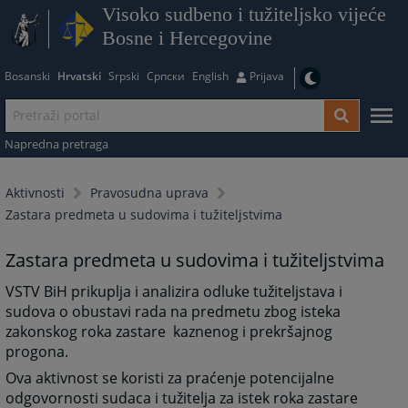
Visoko sudbeno i tužiteljsko vijeće
Bosne i Hercegovine
Bosanski
Hrvatski
Srpski
Српски
English
Prijava
Napredna pretraga
Aktivnosti
Pravosudna uprava
Zastara predmeta u sudovima i tužiteljstvima
Zastara predmeta u sudovima i tužiteljstvima
VSTV BiH prikuplja i analizira odluke tužiteljstava i
sudova o obustavi rada na predmetu zbog isteka
zakonskog roka zastare kaznenog i prekršajnog
progona.
Ova aktivnost se koristi za praćenje potencijalne
odgovornosti sudaca i tužitelja za istek roka zastare