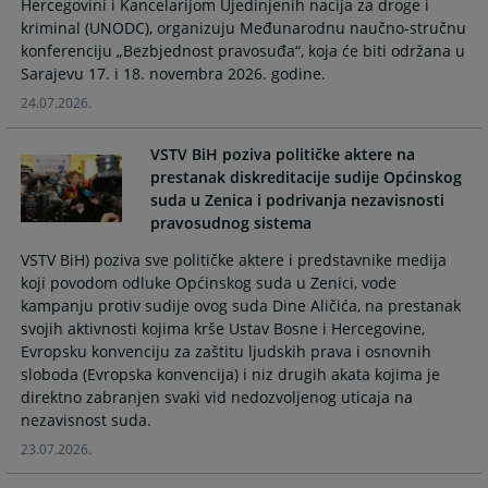
calendar
calendar
Hercegovini i Kancelarijom Ujedinjenih nacija za droge i
kriminal (UNODC), organizuju Međunarodnu naučno-stručnu
and
and
konferenciju „Bezbjednost pravosuđa“, koja će biti održana u
select
select
Sarajevu 17. i 18. novembra 2026. godine.
a
a
date.
date.
24.07.2026.
Press
Press
the
the
VSTV BiH poziva političke aktere na
question
question
prestanak diskreditacije sudije Općinskog
mark
mark
suda u Zenica i podrivanja nezavisnosti
key
key
pravosudnog sistema
to
to
VSTV BiH) poziva sve političke aktere i predstavnike medija
get
get
koji povodom odluke Općinskog suda u Zenici, vode
the
the
kampanju protiv sudije ovog suda Dine Aličića, na prestanak
keyboard
keyboard
svojih aktivnosti kojima krše Ustav Bosne i Hercegovine,
shortcuts
shortcuts
Evropsku konvenciju za zaštitu ljudskih prava i osnovnih
for
for
sloboda (Evropska konvencija) i niz drugih akata kojima je
changing
changing
direktno zabranjen svaki vid nedozvoljenog uticaja na
dates.
dates.
nezavisnost suda.
23.07.2026.