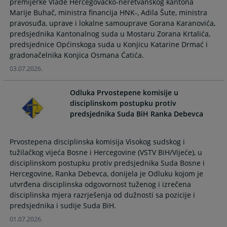
premijerke Vlade Hercegovačko-neretvanskog kantona
Marije Buhač, ministra financija HNK-, Adila Šute, ministra
pravosuđa, uprave i lokalne samouprave Gorana Karanovića,
predsjednika Kantonalnog suda u Mostaru Zorana Krtalića,
predsjednice Općinskoga suda u Konjicu Katarine Drmać i
gradonačelnika Konjica Osmana Ćatića.
03.07.2026.
Odluka Prvostepene komisije u
disciplinskom postupku protiv
predsjednika Suda BiH Ranka Debevca
Prvostepena disciplinska komisija Visokog sudskog i
tužilačkog vijeća Bosne i Hercegovine (VSTV BiH/Vijeće), u
disciplinskom postupku protiv predsjednika Suda Bosne i
Hercegovine, Ranka Debevca, donijela je Odluku kojom je
utvrđena disciplinska odgovornost tuženog i izrečena
disciplinska mjera razrješenja od dužnosti sa pozicije i
predsjednika i sudije Suda BiH.
01.07.2026.