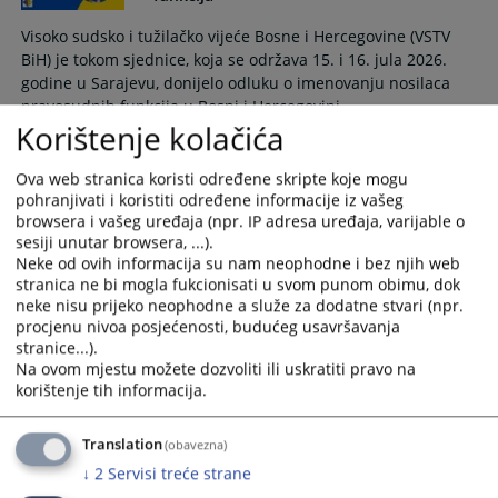
Visoko sudsko i tužilačko vijeće Bosne i Hercegovine (VSTV
BiH) je tokom sjednice, koja se održava 15. i 16. jula 2026.
godine u Sarajevu, donijelo odluku o imenovanju nosilaca
pravosudnih funkcija u Bosni i Hercegovini.
Korištenje kolačića
16.07.2026.
Ova web stranica koristi određene skripte koje mogu
VSTV BiH i Europska unija nastavljaju
pohranjivati i koristiti određene informacije iz vašeg
dijalog o unaprjeđenju mehanizma
browsera i vašeg uređaja (npr. IP adresa uređaja, varijable o
vanjskog praćenja
sesiji unutar browsera, ...).
Neke od ovih informacija su nam neophodne i bez njih web
Visoko sudsko i tužiteljsko vijeće Bosne i Hercegovine (VSTV
stranica ne bi mogla fukcionisati u svom punom obimu, dok
BiH) i Europska unija nastavljaju partnerski dijalog s ciljem
neke nisu prijeko neophodne a služe za dodatne stvari (npr.
zajedničkog sagledavanja mogućnosti i pronalaženja
procjenu nivoa posjećenosti, budućeg usavršavanja
održivog rješenja za nastavak uspješne suradnje u vezi s
stranice...).
angažiranjem stručnjaka za vanjsko praćenje rada Odjela za
Na ovom mjestu možete dozvoliti ili uskratiti pravo na
provođenje postupka po izvješćima (Odjel), potvrđujući
korištenje tih informacija.
zajedničku opredijeljenost za jačanje integriteta,
transparentnosti i vladavine prava.
Translation
(obavezna)
16.07.2026.
↓
2
Servisi treće strane