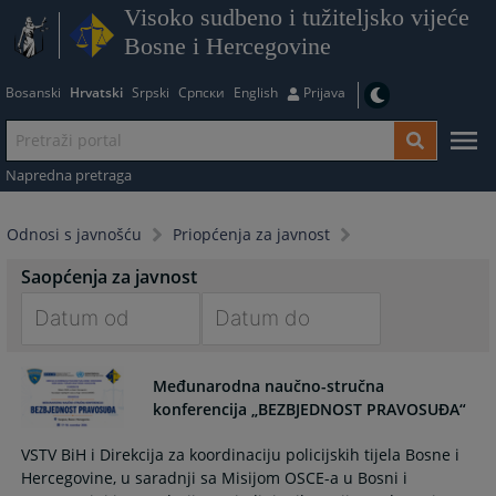
Visoko sudbeno i tužiteljsko vijeće
Bosne i Hercegovine
Bosanski
Hrvatski
Srpski
Српски
English
Prijava
Napredna pretraga
Odnosi s javnošću
Priopćenja za javnost
Saopćenja za javnost
Navigate
Navigate
forward
forward
Međunarodna naučno-stručna
to
to
konferencija „BEZBJEDNOST PRAVOSUĐA“
interact
interact
with
with
VSTV BiH i Direkcija za koordinaciju policijskih tijela Bosne i
the
the
Hercegovine, u saradnji sa Misijom OSCE-a u Bosni i