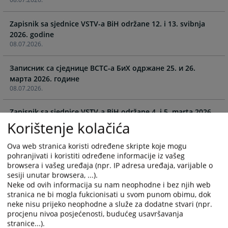
and
and
select
select
Zapisnik sa sjednice VSTV-a BiH održane 12. i 13. svibnja
a
a
2026. godine
date.
date.
08.07.2026.
Press
Press
the
the
Записник са сједнице ВСТC-а БиХ одржане 25. и 26.
question
question
марта 2026. године
mark
mark
08.07.2026.
key
key
to
to
Zapisnik sa sjednice VSTV-a BiH održane 4. i 5. marta 2026.
get
get
godine
Korištenje kolačića
the
the
15.04.2026.
keyboard
keyboard
Ova web stranica koristi određene skripte koje mogu
shortcuts
shortcuts
pohranjivati i koristiti određene informacije iz vašeg
Zapisnik sa sjednice VSTV-a BiH održane 11. i 12. februara
for
for
browsera i vašeg uređaja (npr. IP adresa uređaja, varijable o
2026. godine
changing
changing
sesiji unutar browsera, ...).
10.04.2026.
dates.
dates.
Neke od ovih informacija su nam neophodne i bez njih web
stranica ne bi mogla fukcionisati u svom punom obimu, dok
Zapisnik sa sjednice BCTC-а BiH održane 15. i 16. januara
neke nisu prijeko neophodne a služe za dodatne stvari (npr.
procjenu nivoa posjećenosti, budućeg usavršavanja
18.02.2026.
stranice...).