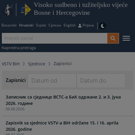
Visoko sudbeno i tužiteljsko vijeće
Bosne i Hercegovine
Bosanski
Hrvatski
Srpski
Српски
English
Prijava
Napredna pretraga
Zapisnici
VSTV BiH
Sjednice
Zapisnici
Navigate
Navigate
Записник са сједнице ВСТС-а БиХ одржане 2. и 3. јуна
forward
forward
2026. године
to
to
06.08.2026.
interact
interact
with
with
Zapisnik sa sjednice VSTV-a BiH održane 15. i 16. aprila
the
the
2026. godine
calendar
calendar
08.07.2026.