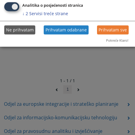
Analitika o posjećenosti stranica
↓
2
Servisi treće strane
Ne prihvatam
Prihvatam odabrane
Prihvatam sve
Pokreće Klaro!
1 - 1 / 1
1
Odjel za europske integracije i strateško planiranje
Odjel za informacijsko-komunikacijsku tehnologiju
Odjel za pravosudnu analitiku i izvješćivanje