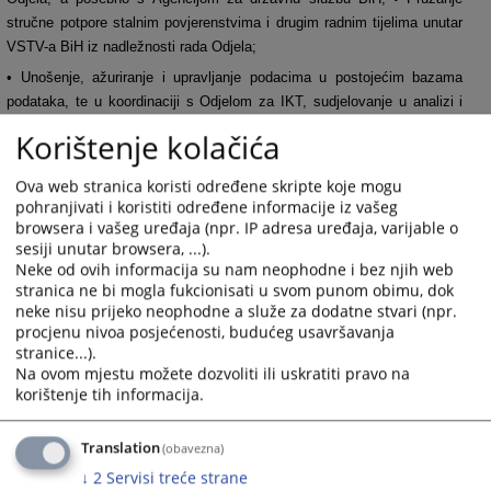
stručne potpore stalnim povjerenstvima i drugim radnim tijelima unutar
VSTV-a BiH iz nadležnosti rada Odjela;
• Unošenje, ažuriranje i upravljanje podacima u postojećim bazama
podataka, te u koordinaciji s Odjelom za IKT, sudjelovanje u analizi i
osmišljavanju aplikativnih rješenja za baze podataka, sustava i procesa
Korištenje kolačića
neophodnih za potporu radu Odjela;
• Sudjelovanje u postupcima srednjoročnog planiranja, godišnjeg
Ova web stranica koristi određene skripte koje mogu
pohranjivati i koristiti određene informacije iz vašeg
programiranja, praćenja i izvješćivanja u VSTV-u BiH;
browsera i vašeg uređaja (npr. IP adresa uređaja, varijable o
• Identificiranje, razvijanje i primjena novih i poboljšanih načina rada
sesiji unutar browsera, ...).
potrebnih za podršku razvoju Tajništva VSTV-a BiH i postizanje
Neke od ovih informacija su nam neophodne i bez njih web
stranica ne bi mogla fukcionisati u svom punom obimu, dok
utvrđenih ciljeva VSTV-a BiH.
neke nisu prijeko neophodne a služe za dodatne stvari (npr.
procjenu nivoa posjećenosti, budućeg usavršavanja
178
PREGLEDA
stranice...).
Na ovom mjestu možete dozvoliti ili uskratiti pravo na
korištenje tih informacija.
Translation
(obavezna)
↓
2
Servisi treće strane