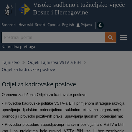
Visoko sudbeno i tužiteljsko vijeće
Bosne i Hercegovine
Bosanski
Hrvatski
Srpski
Српски
English
Prijava
Napredna pretraga
Tajništvo
Odjeli Tajništva VSTV-a BiH
Odjel za kadrovkse poslove
Odjel za kadrovske poslove
Osnovna zaduženja Odjela za kadrovske poslove:
• Provedba kadrovske politike VSTV-a BiH primjenom strategije razvoja
upravljanja ljudskim potencijalima sukladno ciljevima organizacije i
promociji i provedbi pozitivnih praksi upravljanja ljudskim potencijalima;
• Provedba procedure zapošljavanja na svim pozicijama u VSTV-u BiH
kao i na projektima koje provodi VSTV BiH, sa ili bez zasnivanja