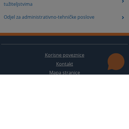
tužiteljstvima
Odjel za administrativno-tehničke poslove
Korisne poveznice
Kontakt
Mapa stranice
Redizajn web stranice je finansirala Evropska unija. Za njen sadržaj isključivo je odgovorno
Visoko sudsko i tužilačko vijeće BiH i ona ne odražava nužno stavove Evropske unije.