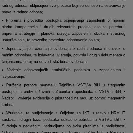
radnog odnosa, uključujući sve procese koji se odnose na ostvarivanje
prava iz radnog odnosa;
• Priprema i provedba postupka ocjenjivanja zaposlenih primjenom
okvira kompetencija i drugih relevantnih propisa, analiza potreba i
priprema strategije i planova razvoja zaposlenih, obuka i stručnog
usavršavanja, te provedba procedure odobravanja obuka;
• Uspostavljanje i ažuriranje evidencija iz radnih odnosa ili u svezi s
radnim odnosima, te izdavanje uvjerenja, potvrda i drugih dokumenata o
činjenicama o kojima se vodi službena evidencija;
• Vođenje odgovarajućih statističkih podataka o zaposlenima i
izvješćivanje;
• Pružanje potpore ravnatelju Tajništva VSTV-a BiH u stegovnim
postupcima protiv državnih službenika i uposlenika u VSTV-u BiH; •
Nadzor i vođenje evidencije o prisutnosti na radu uz pomoć magnetnih
kartica;
• Ažuriranje, te sudjelovanje s Odjelom za IKT u razvoju HRM IT
sustava i drugih baza podataka sukladno potrebama VSTV-a BiH; •
Suradnja s nadležnim institucijama po svim pitanjima iz nadležnosti
Odjela, a posebno s Agencijom za državnu službu BiH; • Pružanje