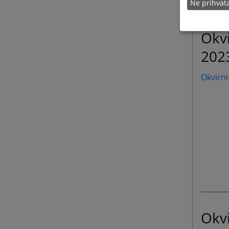
Ne prihva
Okvi
202
Okvirni
Okvi