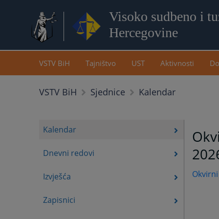
Visoko sudbeno i tuž
Hercegovine
VSTV BiH
Tajništvo
UST
Aktivnosti
Do
Kalendar
VSTV BiH
Sjednice
Kalendar
Okvi
202
Dnevni redovi
Okvirni
Izvješća
Zapisnici