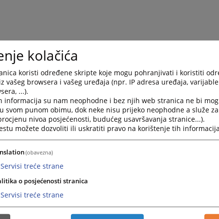
enje kolačića
nica koristi određene skripte koje mogu pohranjivati i koristiti od
kvirni plan održavanja sjednica V
iz vašeg browsera i vašeg uređaja (npr. IP adresa uređaja, varijable 
era, ...).
024. godinu
h informacija su nam neophodne i bez njih web stranica ne bi mog
i u svom punom obimu, dok neke nisu prijeko neophodne a služe z
 procjenu nivoa posjećenosti, budućeg usavršavanja stranice...).
 plan održavanja sjednica VSTV-a BiH za 2024. godinu
tu možete dozvoliti ili uskratiti pravo na korištenje tih informacija
nslation
(obavezna)
Servisi treće strane
litika o posjećenosti stranica
Servisi treće strane