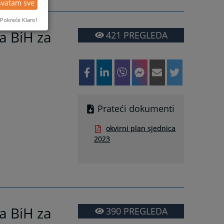
hvatam sve
Pokreće Klaro!
a BiH za
421
PREGLEDA
Prateći dokumenti
okvirni plan sjednica
2023
a BiH za
390
PREGLEDA