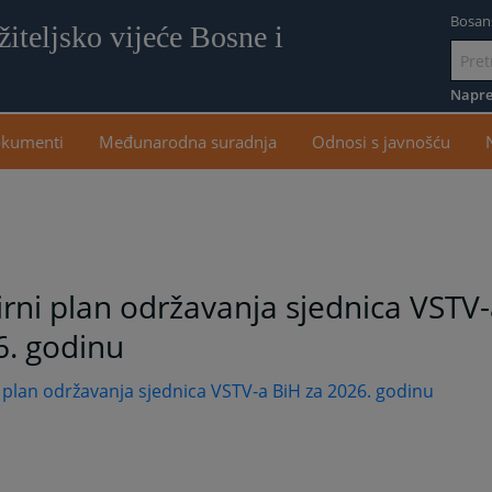
Bosan
iteljsko vijeće Bosne i
Idi
na
Napre
sadr
kumenti
Međunarodna suradnja
Odnosi s javnošću
rni plan održavanja sjednica VSTV-
6. godinu
 plan održavanja sjednica VSTV-a BiH za 2026. godinu