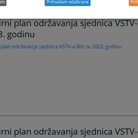
tam
Prihvatam odabrane
Pri
rni plan održavanja sjednica VSTV-
3. godinu
 plan održavanja sjednica VSTV-a BiH za 2023. godinu
rni plan održavanja sjednica VSTV-