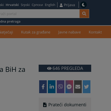
ski
Hrvatski
Srpski
Српски
English
Prijava
dna pretraga
žaj
Natječaji
Kutak za građane
Javne nabave
Kontakt
a BiH za
646
PREGLEDA
Prateći dokumenti