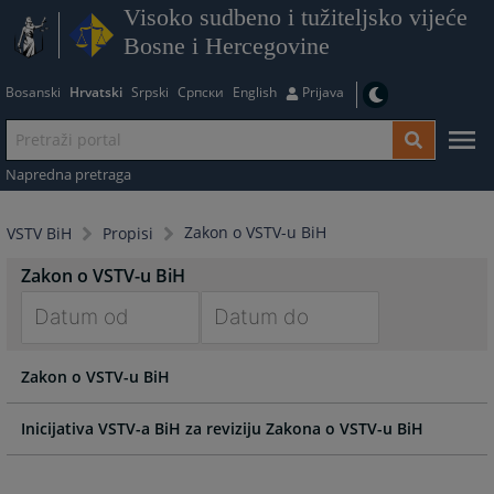
Visoko sudbeno i tužiteljsko vijeće
Bosne i Hercegovine
Bosanski
Hrvatski
Srpski
Српски
English
Prijava
Napredna pretraga
Zakon o VSTV-u BiH
VSTV BiH
Propisi
Zakon o VSTV-u BiH
Navigate
Navigate
Zakon o VSTV-u BiH
forward
forward
to
to
interact
interact
Inicijativa VSTV-a BiH za reviziju Zakona o VSTV-u BiH
with
with
the
the