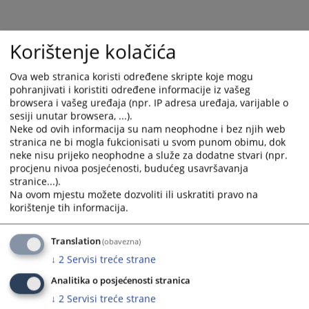
calendar
calendar
and
and
select
select
Korištenje kolačića
a
a
date.
date.
Ova web stranica koristi određene skripte koje mogu
Press
Press
pohranjivati i koristiti određene informacije iz vašeg
the
the
browsera i vašeg uređaja (npr. IP adresa uređaja, varijable o
question
question
sesiji unutar browsera, ...).
mark
mark
Neke od ovih informacija su nam neophodne i bez njih web
key
key
stranica ne bi mogla fukcionisati u svom punom obimu, dok
to
to
neke nisu prijeko neophodne a služe za dodatne stvari (npr.
procjenu nivoa posjećenosti, budućeg usavršavanja
get
get
stranice...).
the
the
Na ovom mjestu možete dozvoliti ili uskratiti pravo na
keyboard
keyboard
korištenje tih informacija.
shortcuts
shortcuts
for
for
Translation
(obavezna)
changing
changing
↓
2
Servisi treće strane
dates.
dates.
Analitika o posjećenosti stranica
↓
2
Servisi treće strane