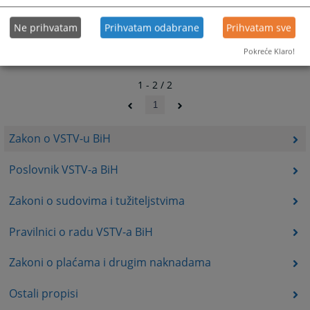
Ne prihvatam
Prihvatam odabrane
Prihvatam sve
Pokreće Klaro!
1 - 2 / 2
1
Zakon o VSTV-u BiH
Poslovnik VSTV-a BiH
Zakoni o sudovima i tužiteljstvima
Pravilnici o radu VSTV-a BiH
Zakoni o plaćama i drugim naknadama
Ostali propisi