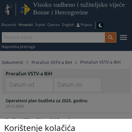
Visoko sudbeno i tužiteljsko vijeće
Bosne i Hercegovine
Bosanski
Hrvatski
Srpski
Српски
English
Prijava
Napredna pretraga
Proračun VSTV-a BiH
Dokumenti
Proračun VSTV-a BiH
Proračun VSTV-a BiH
Navigate
Navigate
Operativni plan budžeta za 2025. godinu
forward
forward
25.12.2025.
to
to
interact
interact
Budžet VSTV-a BiH za 2025. godinu
with
with
Korištenje kolačića
25.12.2025.
the
the