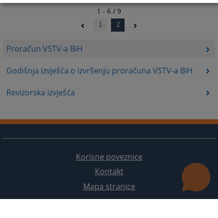
1 - 6 / 9
1
2
Proračun VSTV-a BiH
Godišnja izvješća o izvršenju proračuna VSTV-a BiH
Revizorska izvješća
Korisne poveznice
Kontakt
Mapa stranice