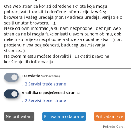
calendar
calendar
Ova web stranica koristi određene skripte koje mogu
Okvirni budžet VSTV-a za period od 2026. do 2028.
and
and
pohranjivati i koristiti određene informacije iz vašeg
13.06.2025.
select
select
browsera i vašeg uređaja (npr. IP adresa uređaja, varijable o
a
a
sesiji unutar browsera, ...).
Budžet VSTV-a BiH za 2024. godinu
date.
date.
Neke od ovih informacija su nam neophodne i bez njih web
Press
Press
stranica ne bi mogla fukcionisati u svom punom obimu, dok
neke nisu prijeko neophodne a služe za dodatne stvari (npr.
the
the
Operativni plan budžeta za 2024. godinu
procjenu nivoa posjećenosti, budućeg usavršavanja
question
question
stranice...).
mark
mark
Okvirni Budžet VSTV-a BiH za 2024.-2026. godinu
Na ovom mjestu možete dozvoliti ili uskratiti pravo na
key
key
31.05.2024.
korištenje tih informacija.
to
to
get
get
Translation
(obavezna)
the
the
↓
2
Servisi treće strane
keyboard
keyboard
shortcuts
shortcuts
Analitika o posjećenosti stranica
for
for
↓
2
Servisi treće strane
changing
changing
dates.
dates.
Ne prihvatam
Prihvatam odabrane
Prihvatam sve
Pokreće Klaro!