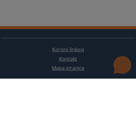
Korisni linkovi
Kontakt
Mapa stranice
Redizajn web stranice je finansirala Evropska unija. Za njen sadržaj isključivo je odgovorno
Visoko sudsko i tužilačko vijeće BiH i ona ne odražava nužno stavove Evropske unije.