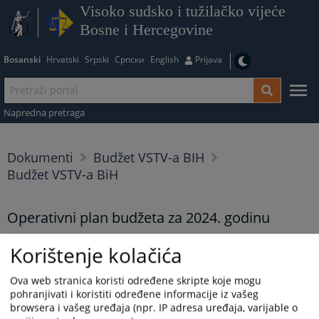
Visoko sudsko i tužilačko vijeće
Bosne i Hercegovine
Bosanski
Hrvatski
Srpski
Српски
English
Prijava
Napredna pretraga
Dokumenti
Budžet VSTV-a BIH
Budžet VSTV-a BiH
Operativni plan budžeta za 2024. godinu
Korištenje kolačića
Operativni plan budžeta za 2024. godinu
Prikazana vijest je na
:
Bosanski jezik
Ova web stranica koristi određene skripte koje mogu
pohranjivati i koristiti određene informacije iz vašeg
Prateći dokumenti
browsera i vašeg uređaja (npr. IP adresa uređaja, varijable o