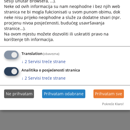
sesiji unutar browsera, ...).
Operativni plan budžeta za 2024. godinu
Neke od ovih informacija su nam neophodne i bez njih web
stranica ne bi mogla fukcionisati u svom punom obimu, dok
neke nisu prijeko neophodne a služe za dodatne stvari (npr.
procjenu nivoa posjećenosti, budućeg usavršavanja
423
PREGLEDA
stranice...).
Na ovom mjestu možete dozvoliti ili uskratiti pravo na
korištenje tih informacija.
Translation
(obavezna)
↓
2
Servisi treće strane
Analitika o posjećenosti stranica
↓
2
Servisi treće strane
Ne prihvatam
Prihvatam odabrane
Prihvatam sve
Pokreće Klaro!