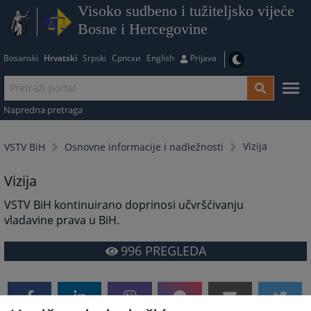
Visoko sudbeno i tužiteljsko vijeće
Bosne i Hercegovine
Bosanski
Hrvatski
Srpski
Српски
English
Prijava
Napredna pretraga
Vizija
VSTV BiH
Osnovne informacije i nadležnosti
Vizija
VSTV BiH kontinuirano doprinosi učvršćivanju
vladavine prava u BiH.
996
PREGLEDA