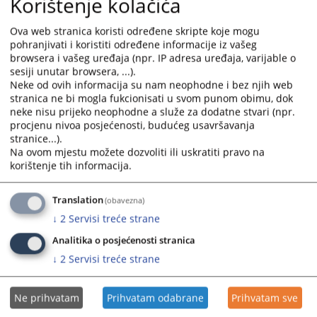
Korištenje kolačića
Ova web stranica koristi određene skripte koje mogu
pohranjivati i koristiti određene informacije iz vašeg
browsera i vašeg uređaja (npr. IP adresa uređaja, varijable o
sesiji unutar browsera, ...).
Neke od ovih informacija su nam neophodne i bez njih web
stranica ne bi mogla fukcionisati u svom punom obimu, dok
neke nisu prijeko neophodne a služe za dodatne stvari (npr.
procjenu nivoa posjećenosti, budućeg usavršavanja
stranice...).
Na ovom mjestu možete dozvoliti ili uskratiti pravo na
korištenje tih informacija.
Translation
(obavezna)
↓
2
Servisi treće strane
Analitika o posjećenosti stranica
↓
2
Servisi treće strane
Ne prihvatam
Prihvatam odabrane
Prihvatam sve