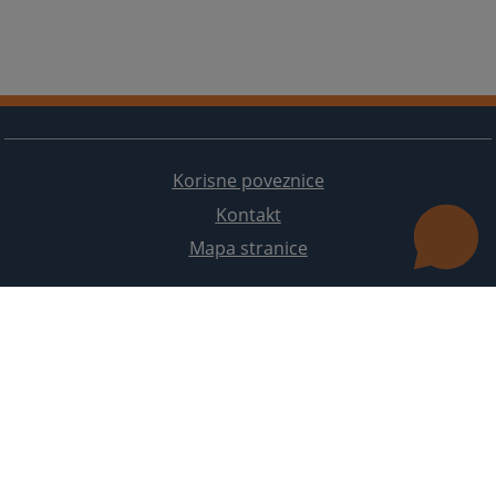
Korisne poveznice
Kontakt
Mapa stranice
Redizajn web stranice je finansirala Evropska unija. Za njen sadržaj isključivo je odgovorno
Visoko sudsko i tužilačko vijeće BiH i ona ne odražava nužno stavove Evropske unije.