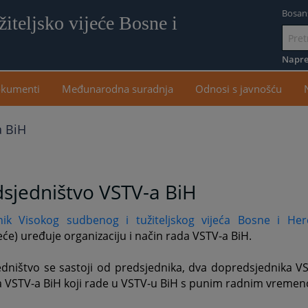
Bosan
iteljsko vijeće Bosne i
Idi
na
Napre
sadr
kumenti
Međunarodna suradnja
Odnosi s javnošću
a BiH
sjedništvo VSTV-a BiH
nik Visokog sudbenog i tužiteljskog vijeća Bosne i Her
eće) uređuje organizaciju i način rada VSTV-a BiH.
dništvo se sastoji od predsjednika, dva dopredsjednika VS
a VSTV-a BiH koji rade u VSTV-u BiH s punim radnim vreme