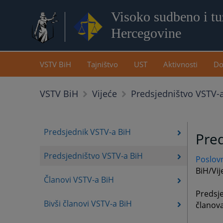
Visoko sudbeno i tuž
Hercegovine
VSTV BiH
Tajništvo
UST
Aktivnosti
Do
Predsjedništvo VSTV-
VSTV BiH
Vijeće
Predsjednik VSTV-a BiH
Pred
Predsjedništvo VSTV-a BiH
Poslov
BiH/Vij
Članovi VSTV-a BiH
Predsje
Bivši članovi VSTV-a BiH
članov