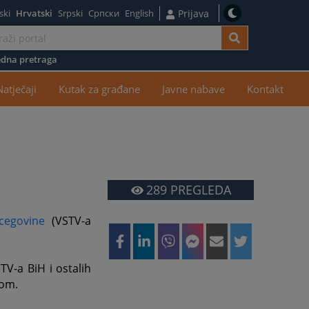
ski
Hrvatski
Srpski
Српски
English
Prijava
dna pretraga
žaj
Natječaji
Kutak za građane
Javne nabave
Kontakt
289
PREGLEDA
cegovine
(VSTV-a
TV-a BiH i ostalih
nom.