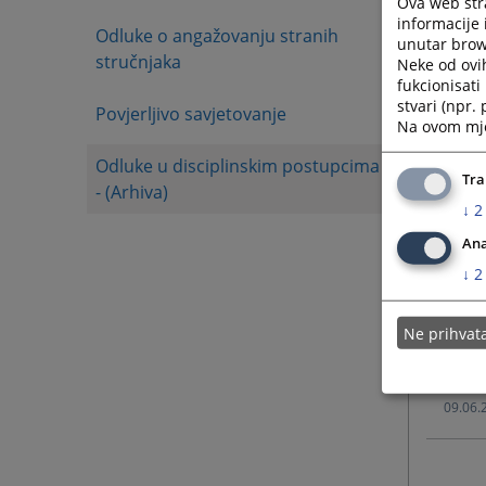
Ova web stra
informacije 
Odluke o angažovanju stranih
unutar brows
12.06.
stručnjaka
Neke od ovi
fukcionisat
stvari (npr.
Povjerljivo savjetovanje
12.06.
Na ovom mjes
Odluke u disciplinskim postupcima
10.06.
Tra
- (Arhiva)
↓
2
10.06.
Ana
↓
2
10.06.
Ne prihva
09.06.
09.06.