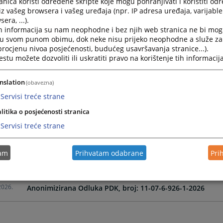
nica koristi određene skripte koje mogu pohranjivati i koristiti od
iz vašeg browsera i vašeg uređaja (npr. IP adresa uređaja, varijable 
era, ...).
2026.
Anonimizirana Odluka PDK, broj 11-07-6-195-10-2026
h informacija su nam neophodne i bez njih web stranica ne bi mog
i u svom punom obimu, dok neke nisu prijeko neophodne a služe z
 procjenu nivoa posjećenosti, budućeg usavršavanja stranice...).
2026.
Anonimizirana Odluka DDK, broj 11-07-6-195-13-2026
tu možete dozvoliti ili uskratiti pravo na korištenje tih informacija
2026.
Anonimizirana Odluka DDK broj, 11-07-6-456-7-2026
nslation
(obavezna)
Servisi treće strane
2026.
Anonimizirana Odluka Vijeća, broj 11-07-6-456-9-2026
litika o posjećenosti stranica
Servisi treće strane
2026.
Anonimizirana Odluka PDK broj, 11-07-6-456-4-2026
tam
Prihvatam odabrane
Pri
2026.
Anonimizirana Odluka DDK, broj: 11-07-6-926-3-2026
2026.
Anonimizirana Odluka PDK, broj: 11-07-6-926-1-2026