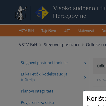
Visoko sudbeno i tuž
Hercegovine
VSTV BiH
Tajništvo
UST
Aktivnosti
Do
Odluke u 
VSTV BiH
Stegovni postupci
Stegovni postupci i odluke
Odluk
Etika i etički kodeksi sudija i
tužitelja
16.06.
Planovi integriteta
16.06.
Korišt
Povjerenik za etiku
12.06.