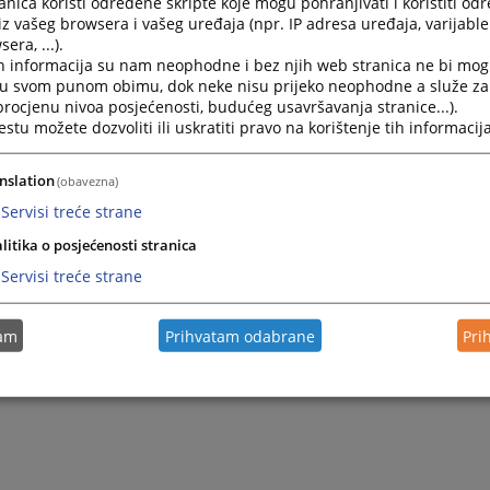
nica koristi određene skripte koje mogu pohranjivati i koristiti od
iz vašeg browsera i vašeg uređaja (npr. IP adresa uređaja, varijable 
era, ...).
h informacija su nam neophodne i bez njih web stranica ne bi mog
i u svom punom obimu, dok neke nisu prijeko neophodne a služe z
 procjenu nivoa posjećenosti, budućeg usavršavanja stranice...).
tu možete dozvoliti ili uskratiti pravo na korištenje tih informacija
nslation
(obavezna)
Servisi treće strane
litika o posjećenosti stranica
Servisi treće strane
tam
Prihvatam odabrane
Pri