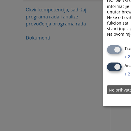
Ova web stra
informacije 
Okvir kompetencija, sadržaj
unutar brows
programa rada i analize
Neke od ovi
fukcionisat
provođenja programa rada
stvari (npr.
Na ovom mjes
Dokumenti
Tra
↓
2
Ana
↓
2
Ne prihva