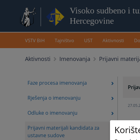
Visoko sudbeno i tuž
Hercegovine
VSTV BiH
Tajništvo
UST
Aktivnosti
Do
Prijavni materi
Aktivnosti
Imenovanja
Faze procesa imenovanja
Prija
Rješenja o imenovanju
27.05.
Odluke o imenovanju
Korišt
Prijavni materijali kandidata za
30.07.
ustavne sudove