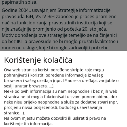
papirnatih spisa.
Godine 2004., usvajanjem Strategije informatizacije
pravosuđa BiH, VSTV BiH započeo je proces promjene
načina funkcioniranja pravosudnih institucija koji se
nije značajnije promijenio od početka 20. stoljeća.
Motiv donošenja ove strategije temeljio se na činjenici
da bez IKT-a pravosuđe ne bi moglo pružati kvalitetne i
moderne usluge, koje bi mogle zadovoljiti potrebe
društva, zbog čega je VSTV BiH pokrenuo proces
Korištenje kolačića
informatizacije pravosuđa kroz uspostavu neophodne
infrastrukture i uvođenja modernih IKT rješenja
Ova web stranica koristi određene skripte koje mogu
prilagođenih potrebama pravosuđa.
pohranjivati i koristiti određene informacije iz vašeg
U provođenju procesa informatizacije pravosuđa u
browsera i vašeg uređaja (npr. IP adresa uređaja, varijable o
sesiji unutar browsera, ...).
BiH, VSTV se uvijek vodio krajnjim ciljevima ovog
Neke od ovih informacija su nam neophodne i bez njih web
procesa, a to su:
stranica ne bi mogla fukcionisati u svom punom obimu, dok
pravovremeno i učinkovito pružanje kvalitetnih
neke nisu prijeko neophodne a služe za dodatne stvari (npr.
usluga, i
procjenu nivoa posjećenosti, budućeg usavršavanja
stranice...).
povećanje transparentnosti rada bh. sudova i
Na ovom mjestu možete dozvoliti ili uskratiti pravo na
tužiteljstava.
korištenje tih informacija.