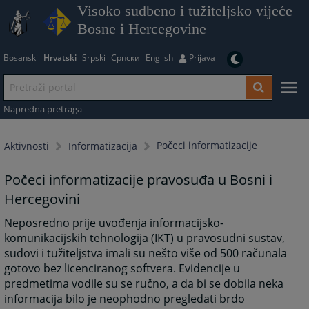
Visoko sudbeno i tužiteljsko vijeće
Bosne i Hercegovine
Bosanski
Hrvatski
Srpski
Српски
English
Prijava
Napredna pretraga
Počeci informatizacije
Aktivnosti
Informatizacija
Počeci informatizacije pravosuđa u Bosni i
Hercegovini
Neposredno prije uvođenja informacijsko-
komunikacijskih tehnologija (IKT) u pravosudni sustav,
sudovi i tužiteljstva imali su nešto više od 500 računala
gotovo bez licenciranog softvera. Evidencije u
predmetima vodile su se ručno, a da bi se dobila neka
informacija bilo je neophodno pregledati brdo