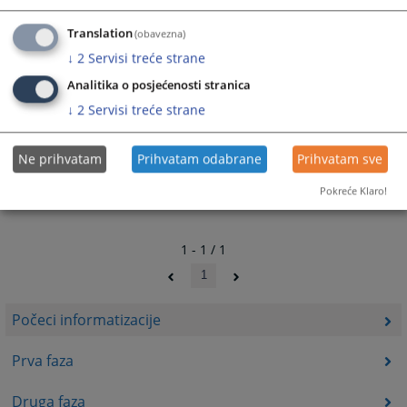
Sve inovacije i aktivnosti u procesu informatizacije
pravosuđa provedene su sa namjerom da krajnjim
Translation
(obavezna)
korisnicima, tj. građanima BiH, donesu dodatne koristi.
↓
2
Servisi treće strane
314
PREGLEDA
Analitika o posjećenosti stranica
↓
2
Servisi treće strane
Ne prihvatam
Prihvatam odabrane
Prihvatam sve
Pokreće Klaro!
1 - 1 / 1
1
Počeci informatizacije
Prva faza
Druga faza