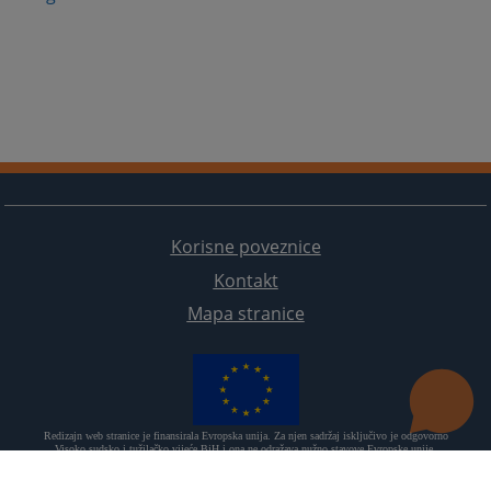
Korisne poveznice
Kontakt
Mapa stranice
Redizajn web stranice je finansirala Evropska unija. Za njen sadržaj isključivo je odgovorno
Visoko sudsko i tužilačko vijeće BiH i ona ne odražava nužno stavove Evropske unije.