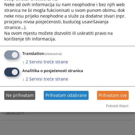
Hercegovine”
Neke od ovih informacija su nam neophodne i bez njih web
15.04.2013.
stranica ne bi mogla fukcionisati u svom punom obimu, dok
neke nisu prijeko neophodne a služe za dodatne stvari (npr.
procjenu nivoa posjećenosti, budućeg usavršavanja
Preporuke Europskog povjerenstva sa sastanka održanog
stranice...).
10. i 11. studenog
Na ovom mjestu možete dozvoliti ili uskratiti pravo na
15.11.2011.
korištenje tih informacija.
Zaključci sa sastanka Komisije pravosuđa u BiH za pitanja
Translation
(obavezna)
strukturiranog dijaloga
10.11.2011.
↓
2
Servisi treće strane
Analitika o posjećenosti stranica
Strukturirani dijalog nije politički proces i poboljšaće
↓
2
Servisi treće strane
pravosudni sistem u BiH
09.11.2011.
Ne prihvatam
Prihvatam odabrane
Prihvatam sve
Održan prvi sastanak Komisije pravosuđa u BiH za pitanja
Pokreće Klaro!
strukturalnog dijaloga
28.09.2011.