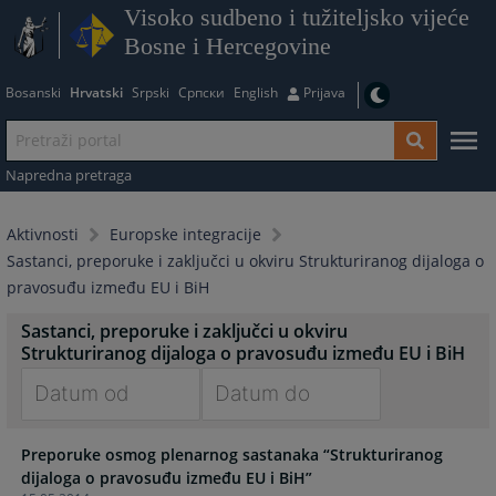
Visoko sudbeno i tužiteljsko vijeće
Bosne i Hercegovine
Bosanski
Hrvatski
Srpski
Српски
English
Prijava
Napredna pretraga
Aktivnosti
Europske integracije
Sastanci, preporuke i zaključci u okviru Strukturiranog dijaloga o
pravosuđu između EU i BiH
Sastanci, preporuke i zaključci u okviru
Strukturiranog dijaloga o pravosuđu između EU i BiH
Navigate
Navigate
Preporuke osmog plenarnog sastanaka “Strukturiranog
forward
forward
dijaloga o pravosuđu između EU i BiH”
to
to