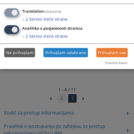
Izvještaj o zaprimljenim i riješenim zahtjevima za pristup
informacijama u 2024. godini
Translation
(obavezna)
03.04.2025.
↓
2
Servisi treće strane
Analitika o posjećenosti stranica
↓
2
Servisi treće strane
Ne prihvatam
Prihvatam odabrane
Prihvatam sve
Pokreće Klaro!
1 - 6 / 11
1
2
Vodič za pristup informacijama
Pravilnik o postupanju po zahtjevu za pristup
informacijama VSTV-a BiH