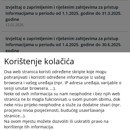
with
with
Izvještaj o zaprimljenim i riješenim zahtjevima za pristup
the
the
informacijama u periodu od 1.1.2025. godine do 31.3.2025.
calendar
calendar
godine
and
and
12.02.2026.
select
select
a
a
Izvještaj o zaprimljenim i riješenim zahtjevima za pristup
date.
date.
informacijama u periodu od 1.4.2025. godine do 30.6.2025.
Press
Press
godine
the
the
12.02.2026.
Korištenje kolačića
question
question
mark
mark
Izvještaj o zaprimljenim i riješenim zahtjevima za pristup
Ova web stranica koristi određene skripte koje mogu
key
key
informacijama u periodu od 1.7.2025. godine do 30.9.2025.
pohranjivati i koristiti određene informacije iz vašeg
to
to
godine
browsera i vašeg uređaja (npr. IP adresa uređaja, varijable o
get
get
12.02.2026.
sesiji unutar browsera, ...).
the
the
Neke od ovih informacija su nam neophodne i bez njih web
keyboard
keyboard
stranica ne bi mogla fukcionisati u svom punom obimu, dok
Izvještaj o zaprimljenim i riješenim zahtjevima za pristup
shortcuts
shortcuts
neke nisu prijeko neophodne a služe za dodatne stvari (npr.
informacijama u periodu od 1.10.2025. godine do
for
for
procjenu nivoa posjećenosti, budućeg usavršavanja
31.12.2025. godine
stranice...).
changing
changing
12.02.2026.
Na ovom mjestu možete dozvoliti ili uskratiti pravo na
dates.
dates.
korištenje tih informacija.