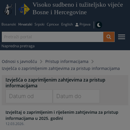
Visoko sudbeno i tužiteljsko vijeće
Bosne i Hercegovine
Bosanski
Hrvatski
Srpski
Српски
English
Prijava
Napredna pretraga
Odnosi s javnošću
Pristup informacijama
Izvješća o zaprimljenim zahtjevima za pristup informacijama
Izvješća o zaprimljenim zahtjevima za pristup
informacijama
Navigate
Navigate
Izvještaj o zaprimljenim i riješenim zahtjevima za pristup
forward
forward
to
to
12.03.2026.
interact
interact