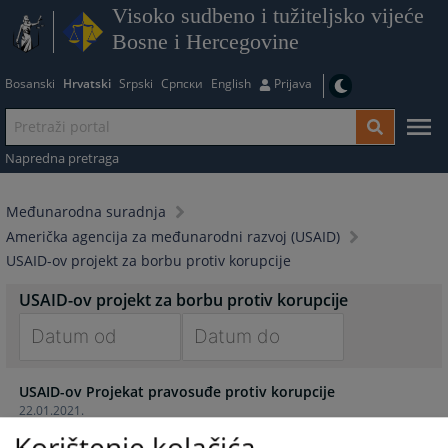
Visoko sudbeno i tužiteljsko vijeće
Bosne i Hercegovine
Bosanski
Hrvatski
Srpski
Српски
English
Prijava
Napredna pretraga
Međunarodna suradnja
Američka agencija za međunarodni razvoj (USAID)
USAID-ov projekt za borbu protiv korupcije
USAID-ov projekt za borbu protiv korupcije
Navigate
Navigate
USAID-ov Projekat pravosuđe protiv korupcije
forward
forward
22.01.2021.
to
to
interact
interact
Korištenje kolačića