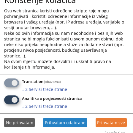
with
with
the
the
Ova web stranica koristi određene skripte koje mogu
calendar
calendar
pohranjivati i koristiti određene informacije iz vašeg
browsera i vašeg uređaja (npr. IP adresa uređaja, varijable o
and
and
sesiji unutar browsera, ...).
select
select
Neke od ovih informacija su nam neophodne i bez njih web
a
a
stranica ne bi mogla fukcionisati u svom punom obimu, dok
date.
date.
neke nisu prijeko neophodne a služe za dodatne stvari (npr.
Press
Press
procjenu nivoa posjećenosti, budućeg usavršavanja
the
the
stranice...).
Na ovom mjestu možete dozvoliti ili uskratiti pravo na
question
question
korištenje tih informacija.
mark
mark
key
key
to
to
Translation
(obavezna)
get
get
↓
2
Servisi treće strane
the
the
Analitika o posjećenosti stranica
keyboard
keyboard
↓
2
Servisi treće strane
shortcuts
shortcuts
for
for
changing
changing
Ne prihvatam
Prihvatam odabrane
Prihvatam sve
dates.
dates.
Pokreće Klaro!