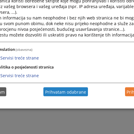
nica koristi određene skripte koje mogu pohranjivati i koristiti od
akon stupio je na snagu osmog dana od dana objave u "Slu
iz vašeg browsera i vašeg uređaja (npr. IP adresa uređaja, varijable 
dnosno 13. rujna 2023. godine.
era, ...).
h informacija su nam neophodne i bez njih web stranica ne bi mog
em na snagu ovog zakona prestao je da važi Zakon o slobod
i u svom punom obimu, dok neke nisu prijeko neophodne a služe z
cijama u Bosni i Hercegovini ("Službeni glasnik BiH", br. 28/
 procjenu nivoa posjećenosti, budućeg usavršavanja stranice...).
 100/13).
tu možete dozvoliti ili uskratiti pravo na korištenje tih informacija
nslation
(obavezna)
Servisi treće strane
litika o posjećenosti stranica
Servisi treće strane
tam
Prihvatam odabrane
Pri