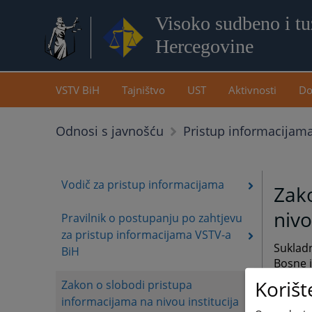
Visoko sudbeno i tuž
Hercegovine
VSTV BiH
Tajništvo
UST
Aktivnosti
Do
Odnosi s javnošću
Pristup informacijam
Vodič za pristup informacijama
Zako
nivo
Pravilnik o postupanju po zahtjevu
za pristup informacijama VSTV-a
Sukladn
BiH
Bosne i
2023. g
Korišt
Zakon o slobodi pristupa
usvojil
informacijama na nivou institucija
Hercego