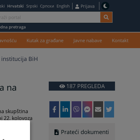
ski
Hrvatski
Srpski
Српски
English
Prijava
dna pretraga
žaj
javnošću
Kutak za građane
Javne nabave
Kontakt
institucija BiH
a na
187
PREGLEDA
na skupština
j 22. kolovoza
023. godine,
Prateći dokumenti
ija Bosne i