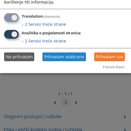
korištenje tih informacija.
Translation
(obavezna)
↓
2
Servisi treće strane
Analitika o posjećenosti stranica
↓
2
Servisi treće strane
Ne prihvatam
Prihvatam odabrane
Prihvatam sve
Pokreće Klaro!
1 - 1 / 1
1
Stegovni postupci i odluke
Etika i etički kodeksi sudija i tužitelja