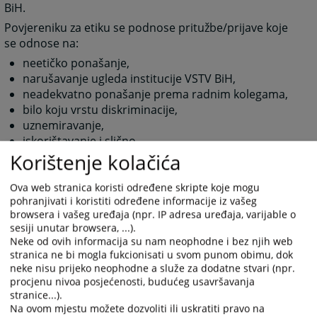
BiH.
Povjereniku za etiku se podnose pritužbe/prijave koje
se odnose na:
neetičko ponašanje,
narušavanje ugleda institucije VSTV BiH,
neadekvatno ponašanje prema radnim kolegama,
bilo koju vrstu diskriminacije,
uznemiravanje,
iskorištavanje i slično.
Korištenje kolačića
175
PREGLEDA
Ova web stranica koristi određene skripte koje mogu
pohranjivati i koristiti određene informacije iz vašeg
browsera i vašeg uređaja (npr. IP adresa uređaja, varijable o
sesiji unutar browsera, ...).
Neke od ovih informacija su nam neophodne i bez njih web
stranica ne bi mogla fukcionisati u svom punom obimu, dok
neke nisu prijeko neophodne a služe za dodatne stvari (npr.
Prateći dokumenti
procjenu nivoa posjećenosti, budućeg usavršavanja
stranice...).
Procedure o načinu rada povjerenika za etiku
Na ovom mjestu možete dozvoliti ili uskratiti pravo na
Obrazac za prijavu