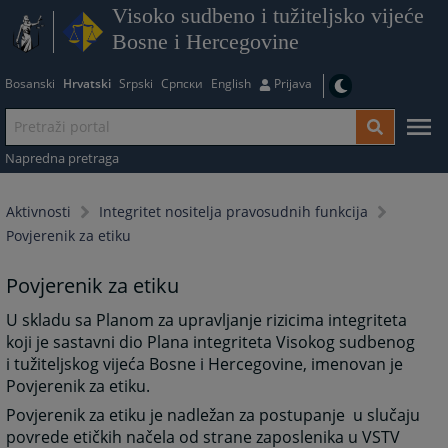
Visoko sudbeno i tužiteljsko vijeće
Bosne i Hercegovine
Bosanski
Hrvatski
Srpski
Српски
English
Prijava
Napredna pretraga
Aktivnosti
Integritet nositelja pravosudnih funkcija
Povjerenik za etiku
Povjerenik za etiku
U skladu sa Planom za upravljanje rizicima integriteta
koji je sastavni dio Plana integriteta Visokog sudbenog
i tužiteljskog vijeća Bosne i Hercegovine, imenovan je
Povjerenik za etiku.
Povjerenik za etiku je nadležan za postupanje u slučaju
povrede etičkih načela od strane zaposlenika u VSTV