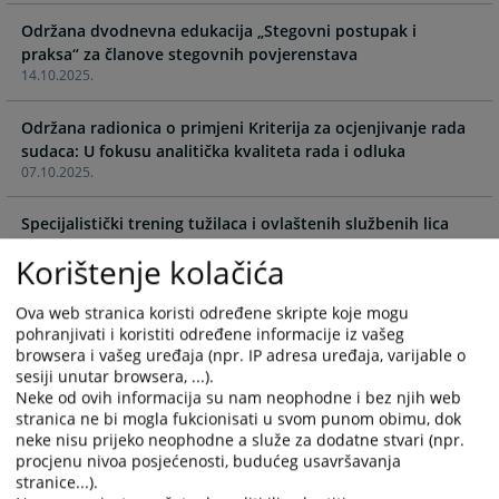
calendar
calendar
and
and
Održana dvodnevna edukacija „Stegovni postupak i
select
select
praksa“ za članove stegovnih povjerenstava
14.10.2025.
a
a
date.
date.
Održana radionica o primjeni Kriterija za ocjenjivanje rada
Press
Press
sudaca: U fokusu analitička kvaliteta rada i odluka
the
the
07.10.2025.
question
question
mark
mark
Specijalistički trening tužilaca i ovlaštenih službenih lica
key
key
02.07.2025.
to
to
Korištenje kolačića
get
get
Okrugli sto o konceptu pripreme kandidata za prvi ulazak u
the
the
Ova web stranica koristi određene skripte koje mogu
pravosuđe
keyboard
keyboard
pohranjivati i koristiti određene informacije iz vašeg
17.04.2025.
shortcuts
shortcuts
browsera i vašeg uređaja (npr. IP adresa uređaja, varijable o
for
for
sesiji unutar browsera, ...).
Usvojena Strategija o sigurnosti/bezbjednosti pravosuđa u
changing
changing
Neke od ovih informacija su nam neophodne i bez njih web
Bosni i Hercegovini
stranica ne bi mogla fukcionisati u svom punom obimu, dok
dates.
dates.
15.04.2025.
neke nisu prijeko neophodne a služe za dodatne stvari (npr.
procjenu nivoa posjećenosti, budućeg usavršavanja
stranice...).
Obuka trenera iz oblasti etike i integriteta nosilaca