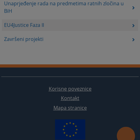
Unaprјeđenje rada na predmetima ratnih zločina u
BiH
EU4Justice Faza II
Završeni projekti
Korisne poveznice
Kontakt
Mapa stranice