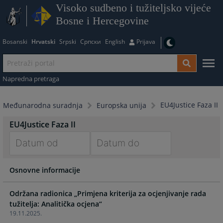
Visoko sudbeno i tužiteljsko vijeće
Bosne i Hercegovine
Bosanski
Hrvatski
Srpski
Српски
English
Prijava
Napredna pretraga
EU4Justice Faza II
Međunarodna suradnja
Europska unija
EU4Justice Faza II
Navigate
Navigate
Osnovne informacije
forward
forward
to
to
interact
interact
Održana radionica „Primjena kriterija za ocjenjivanje rada
with
with
tužitelja: Analitička ocjena“
19.11.2025.
the
the