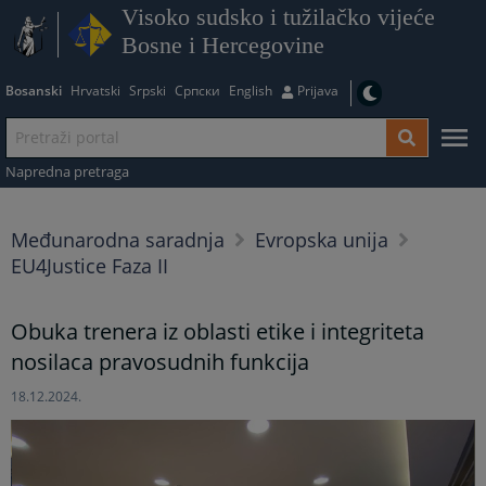
Visoko sudsko i tužilačko vijeće
Bosne i Hercegovine
Bosanski
Hrvatski
Srpski
Српски
English
Prijava
Napredna pretraga
Međunarodna saradnja
Evropska unija
EU4Justice Faza II
Obuka trenera iz oblasti etike i integriteta
nosilaca pravosudnih funkcija
18.12.2024.