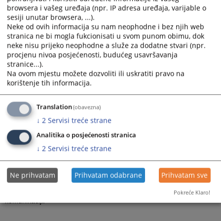
je program obuke trenera s ciljem da ih obuči vještinama potrebnim
browsera i vašeg uređaja (npr. IP adresa uređaja, varijable o
za pružanje početne obuke za novoimenovane nosioce
sesiji unutar browsera, ...).
pravosudnih funkcija. Događaj je organizovao projekat EU4 Justice
Neke od ovih informacija su nam neophodne i bez njih web
stranica ne bi mogla fukcionisati u svom punom obimu, dok
u saradnji sa centrima.
neke nisu prijeko neophodne a služe za dodatne stvari (npr.
Pored učešća 10 trenera – sudija i tužilaca koje su odabrali centri –
procjenu nivoa posjećenosti, budućeg usavršavanja
kao i predstavnika centara i nadležnih odjela u okviru Sekretarijata
stranice...).
VSTV-a, obuku je vodila dr. Otilia Pacurari, EU4Justice ekspertica.
Na ovom mjestu možete dozvoliti ili uskratiti pravo na
Njoj su se pridružili Muhamed Tulumović, predsjednik Općinskog
korištenje tih informacija.
suda u Tuzli i Miodrag Bajić, specijalni tužilac Posebnog odjeljenja
za suzbijanje korupcije, organizovanog kriminala i drugih oblika
Translation
(obavezna)
privrednog kriminala pri Javnom republičkom tužilaštvu Republike
↓
2
Servisi treće strane
Srpske.
Analitika o posjećenosti stranica
Odabrani treneri upoznati su s inovativnom metodologijom i
↓
2
Servisi treće strane
sadržajem koji će se primjenjivati prilikom provođenja budućih
obuka za novoimenovane nosioce pravosudnih funkcija o temama
koje se odnose na najvažnije međunarodne standarde o etici i
Ne prihvatam
Prihvatam odabrane
Prihvatam sve
integritetu u pravosuđu Bosne i Hercegovine, kao što su
nezavisnost i nepristrasnost te etički izazovi u internoj i eksternoj
Pokreće Klaro!
komunikaciji.