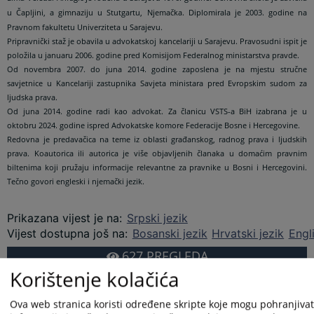
u Čapljini, a gimnaziju u Stutgartu, Njemačka. Diplomirala je 2003. godine na
Pravnom fakultetu Univerziteta u Sarajevu.
Pripravnički staž je obavila u advokatskoj kancelariji u Sarajevu. Pravosudni ispit je
položila u januaru 2006. godine pred Komisijom Federalnog ministarstva pravde.
Od novembra 2007. do juna 2014. godine zaposlena je na mjestu stručne
savjetnice u Kancelariji zastupnika Savjeta ministara pred Evropskim sudom za
ljudska prava.
Od juna 2014. godine radi kao advokat. Za članicu VSTS-a BiH izabrana je u
oktobru 2024. godine ispred Advokatske komore Federacije Bosne i Hercegovine.
Redovna je predavačica na teme iz oblasti građanskog, radnog prava i ljudskih
prava. Koautorica ili autorica je više objavljenih članaka u domaćim pravnim
biltenima koji pružaju informacije relevantne za pravnike u Bosni i Hercegovini.
Tečno govori engleski i njemački jezik.
Prikazana vijest je na
:
Srpski jezik
Vijest dostupna još na
:
Bosanski jezik
Hrvatski jezik
Engl
627
PREGLEDA
Korištenje kolačića
Ova web stranica koristi određene skripte koje mogu pohranjivati