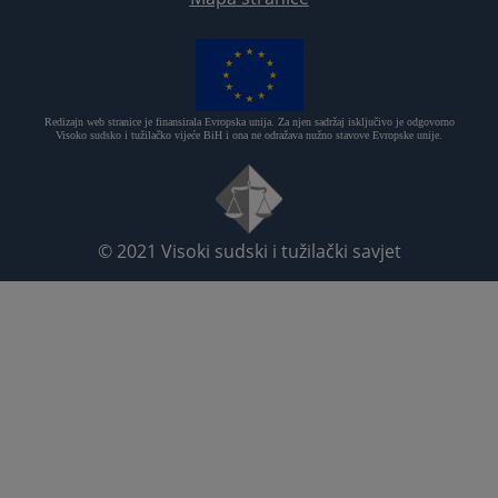
Redizajn web stranice je finansirala Evropska unija. Za njen sadržaj isključivo je odgovorno
Visoko sudsko i tužilačko vijeće BiH i ona ne odražava nužno stavove Evropske unije.
© 2021
Visoki sudski i tužilački savjet