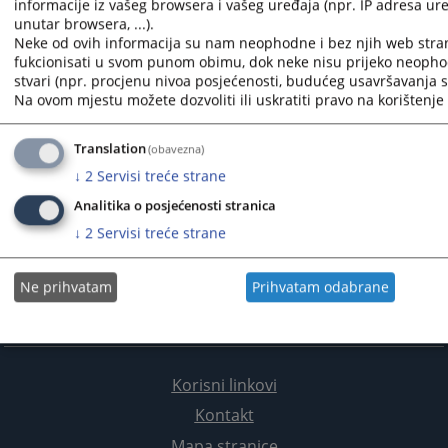
informacije iz vašeg browsera i vašeg uređaja (npr. IP adresa uređ
unutar browsera, ...).
Neke od ovih informacija su nam neophodne i bez njih web stra
fukcionisati u svom punom obimu, dok neke nisu prijeko neopho
stvari (npr. procjenu nivoa posjećenosti, budućeg usavršavanja st
Na ovom mjestu možete dozvoliti ili uskratiti pravo na korištenje 
Translation
(obavezna)
↓
2
Servisi treće strane
Analitika o posjećenosti stranica
↓
2
Servisi treće strane
Ne prihvatam
Prihvatam odabrane
Korisni linkovi
Kontakt
Mapa stranice