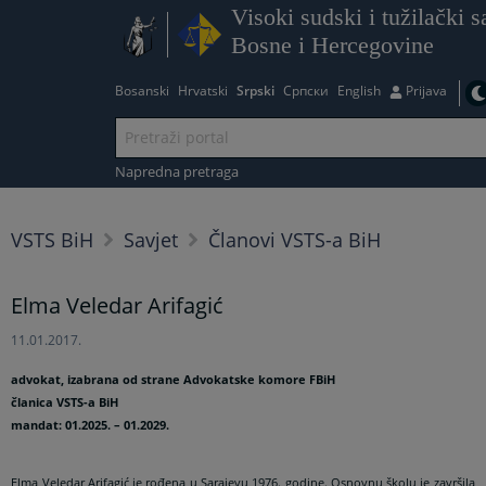
Visoki sudski i tužilački s
Bosne i Hercegovine
Bosanski
Hrvatski
Srpski
Српски
English
Prijava
Napredna pretraga
VSTS BiH
Savjet
Članovi VSTS-a BiH
Elma Veledar Arifagić
11.01.2017.
advokat, izabrana od strane Advokatske komore FBiH
članica VSTS-a BiH
mandat: 01.2025. – 01.2029.
Elma Veledar Arifagić je rođena u Sarajevu 1976. godine. Osnovnu školu je završila